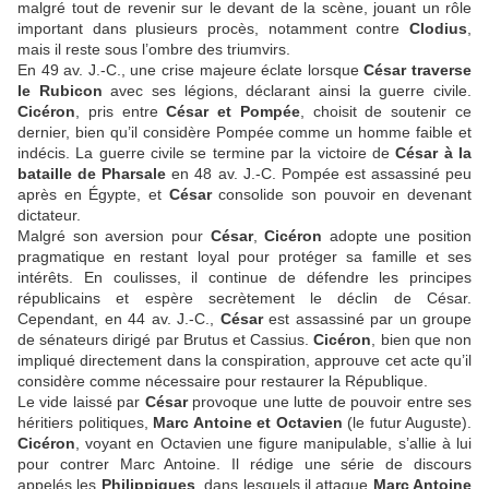
malgré tout de revenir sur le devant de la scène, jouant un rôle
important dans plusieurs procès, notamment contre
Clodius
,
mais il reste sous l’ombre des triumvirs.
En 49 av. J.-C., une crise majeure éclate lorsque
César traverse
le Rubicon
avec ses légions, déclarant ainsi la guerre civile.
Cicéron
, pris entre
César et Pompée
, choisit de soutenir ce
dernier, bien qu’il considère Pompée comme un homme faible et
indécis. La guerre civile se termine par la victoire de
César à la
bataille de Pharsale
en 48 av. J.-C. Pompée est assassiné peu
après en Égypte, et
César
consolide son pouvoir en devenant
dictateur.
Malgré son aversion pour
César
,
Cicéron
adopte une position
pragmatique en restant loyal pour protéger sa famille et ses
intérêts. En coulisses, il continue de défendre les principes
républicains et espère secrètement le déclin de César.
Cependant, en 44 av. J.-C.,
César
est assassiné par un groupe
de sénateurs dirigé par Brutus et Cassius.
Cicéron
, bien que non
impliqué directement dans la conspiration, approuve cet acte qu’il
considère comme nécessaire pour restaurer la République.
Le vide laissé par
César
provoque une lutte de pouvoir entre ses
héritiers politiques,
Marc Antoine et Octavien
(le futur Auguste).
Cicéron
, voyant en Octavien une figure manipulable, s’allie à lui
pour contrer Marc Antoine. Il rédige une série de discours
appelés les
Philippiques
, dans lesquels il attaque
Marc Antoine