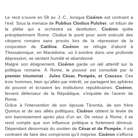
Le récit s’ouvre en 58 av. J.-C., lorsque
Cicéron
est contraint à
l’exil. Sous la menace de
Publius Clodius Pulcher
, un tribun de
la plèbe qui a orchestré sa destitution,
Cicéron
quitte
précipitamment Rome. Clodius le punit pour avoir exécuté des
citoyens romains sans procès lors de la répression de la
conjuration de
Catilina
.
Cicéron
se réfugie d’abord à
Thessalonique, en Macédoine, où il sombre dans une profonde
dépression, se sentant humilié et abandonné.
Malgré son éloignement,
Cicéron
garde un œil attentif sur la
politique romaine. À Rome, le pouvoir est consolidé par le
premier triumvirat
:
Jules César, Pompée, et Crassus
. Ces
trois hommes, bien qu’alliés par intérêt, se partagent les sphères
de pouvoir et écrasent les institutions républicaines.
Cicéron
,
fervent défenseur de la République, s’inquiète de l’avenir de
Rome.
Grâce à l’intervention de son épouse Térentia, de son frère
Quintus et de ses alliés politiques,
Cicéron
obtient la levée de
son bannissement après plus d’un an. De retour à Rome, il se
rend compte que son influence politique a fortement diminué.
Dépendant désormais du soutien de
César et de Pompée
, il est
contraint de faire des compromis qu’il méprise.
Cicéron
s’efforce