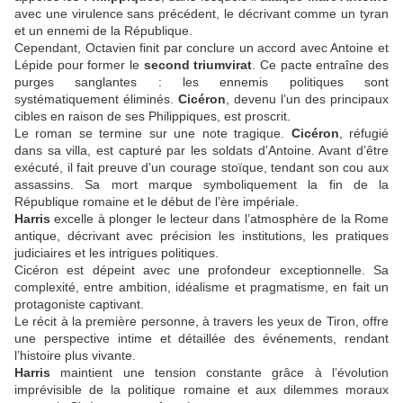
avec une virulence sans précédent, le décrivant comme un tyran
et un ennemi de la République.
Cependant, Octavien finit par conclure un accord avec Antoine et
Lépide pour former le
second triumvirat
. Ce pacte entraîne des
purges sanglantes : les ennemis politiques sont
systématiquement éliminés.
Cicéron
, devenu l’un des principaux
cibles en raison de ses Philippiques, est proscrit.
Le roman se termine sur une note tragique.
Cicéron
, réfugié
dans sa villa, est capturé par les soldats d’Antoine. Avant d’être
exécuté, il fait preuve d’un courage stoïque, tendant son cou aux
assassins. Sa mort marque symboliquement la fin de la
République romaine et le début de l’ère impériale.
Harris
excelle à plonger le lecteur dans l’atmosphère de la Rome
antique, décrivant avec précision les institutions, les pratiques
judiciaires et les intrigues politiques.
Cicéron est dépeint avec une profondeur exceptionnelle. Sa
complexité, entre ambition, idéalisme et pragmatisme, en fait un
protagoniste captivant.
Le récit à la première personne, à travers les yeux de Tiron, offre
une perspective intime et détaillée des événements, rendant
l’histoire plus vivante.
Harris
maintient une tension constante grâce à l’évolution
imprévisible de la politique romaine et aux dilemmes moraux