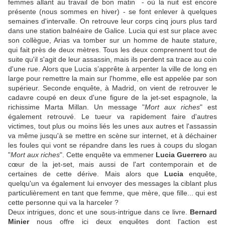
femmes allant au travail de bon matin - où la nuit est encore
présente (nous sommes en hiver) - se font enlever à quelques
semaines d'intervalle. On retrouve leur corps cinq jours plus tard
dans une station balnéaire de Galice. Lucia qui est sur place avec
son collègue, Arias va tomber sur un homme de haute stature,
qui fait près de deux mètres. Tous les deux comprennent tout de
suite qu'il s'agit de leur assassin, mais ils perdent sa trace au coin
d'une rue. Alors que Lucia s’apprête à arpenter la ville de long en
large pour remettre la main sur l'homme, elle est appelée par son
supérieur. Seconde enquête, à Madrid, on vient de retrouver le
cadavre coupé en deux d'une figure de la jet-set espagnole, la
richissime Marta Millan. Un message "
Mort aux riches
" est
également retrouvé. Le tueur va rapidement faire d'autres
victimes, tout plus ou moins liés les unes aux autres et l'assassin
va même jusqu'à se mettre en scène sur internet, et à déchainer
les foules qui vont se répandre dans les rues à coups du slogan
"
Mort aux riches
". Cette enquête va emmener
Lucia Guerrero
au
cœur de la jet-set, mais aussi de l'art contemporain et de
certaines de cette dérive. Mais alors que
Lucia
enquête,
quelqu'un va également lui envoyer des messages la ciblant plus
particulièrement en tant que femme, que mère, que fille... qui est
cette personne qui va la harceler ?
Deux intrigues, donc et une sous-intrigue dans ce livre.
Bernard
Minier
nous offre ici deux enquêtes dont l'action est