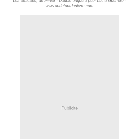
Les effacées, de Minier - Double enquête pour Lucia Guerrero -
www.audetourdunlivre.com
Publicité