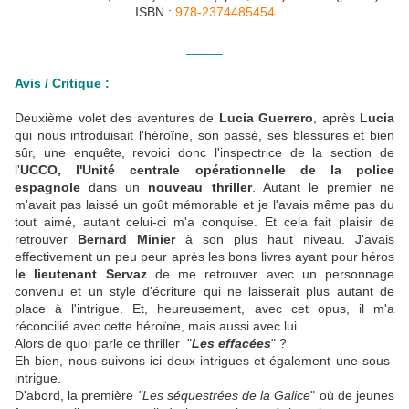
ISBN :
978-2374485454
_____
Avis / Critique :
Deuxième volet des aventures de
Lucia Guerrero
, après
Lucia
qui nous introduisait l'héroïne, son passé, ses blessures et bien
sûr, une enquête, revoici donc l'inspectrice de la section de
l'
UCCO, l'Unité centrale opérationnelle de la police
espagnole
dans un
nouveau thriller
. Autant le premier ne
m'avait pas laissé un goût mémorable et je l'avais même pas du
tout aimé, autant celui-ci m'a conquise. Et cela fait plaisir de
retrouver
Bernard Minier
à son plus haut niveau. J'avais
effectivement un peu peur après les bons livres ayant pour héros
le lieutenant Servaz
de me retrouver avec un personnage
convenu et un style d'écriture qui ne laisserait plus autant de
place à l'intrigue. Et, heureusement, avec cet opus, il m'a
réconcilié avec cette héroïne, mais aussi avec lui.
Alors de quoi parle ce thriller "
Les effacées
" ?
Eh bien, nous suivons ici deux intrigues et également une sous-
intrigue.
D'abord, la première
"Les séquestrées de la Galice
" où de jeunes