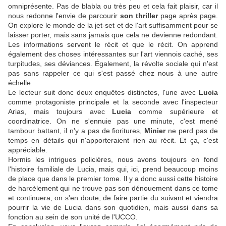
omniprésente. Pas de blabla ou très peu et cela fait plaisir, car il
nous redonne l'envie de parcourir
son thriller
page après page.
On explore le monde de la jet-set et de l'art suffisamment pour se
laisser porter, mais sans jamais que cela ne devienne redondant.
Les informations servent le récit et que le récit. On apprend
également des choses intéressantes sur l'art viennois caché, ses
turpitudes, ses déviances. Également, la révolte sociale qui n'est
pas sans rappeler ce qui s'est passé chez nous à une autre
échelle.
Le lecteur suit donc deux enquêtes distinctes, l'une avec
Lucia
comme protagoniste principale et la seconde avec l'inspecteur
Arias, mais toujours avec
Lucia
comme supérieure et
coordinatrice. On ne s'ennuie pas une minute, c'est mené
tambour battant, il n'y a pas de fioritures,
Minier
ne perd pas de
temps en détails qui n'apporteraient rien au récit. Et ça, c'est
appréciable.
Hormis les intrigues policières, nous avons toujours en fond
l'histoire familiale de Lucia, mais qui, ici, prend beaucoup moins
de place que dans le premier tome. Il y a donc aussi cette histoire
de harcèlement qui ne trouve pas son dénouement dans ce tome
et continuera, on s'en doute, de faire partie du suivant et viendra
pourrir la vie de Lucia dans son quotidien, mais aussi dans sa
fonction au sein de son unité de l'UCCO.