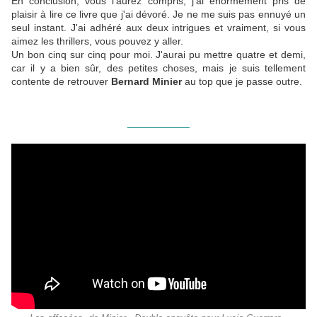
En conclusion, vous l'aurez compris, j'ai énormément pris de
plaisir à lire ce livre que j'ai dévoré. Je ne me suis pas ennuyé un
seul instant. J'ai adhéré aux deux intrigues et vraiment, si vous
aimez les thrillers, vous pouvez y aller.
Un bon cinq sur cinq pour moi. J'aurai pu mettre quatre et demi,
car il y a bien sûr, des petites choses, mais je suis tellement
contente de retrouver
Bernard Minier
au top que je passe outre.
___________