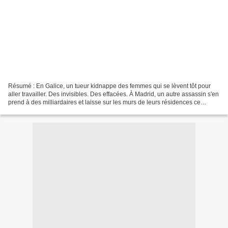
Résumé : En Galice, un tueur kidnappe des femmes qui se lèvent tôt pour
aller travailler. Des invisibles. Des effacées. À Madrid, un autre assassin s'en
prend à des milliardaires et laisse sur les murs de leurs résidences ce
message : " TUONS LES RICHES...