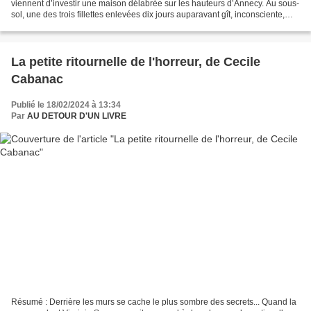
viennent d’investir une maison délabrée sur les hauteurs d’Annecy. Au sous-
sol, une des trois fillettes enlevées dix jours auparavant gît, inconsciente,
dans une baignoire remplie...
La petite ritournelle de l'horreur, de Cecile
Cabanac
Publié le 18/02/2024 à 13:34
Par
AU DETOUR D'UN LIVRE
Résumé : Derrière les murs se cache le plus sombre des secrets... Quand la