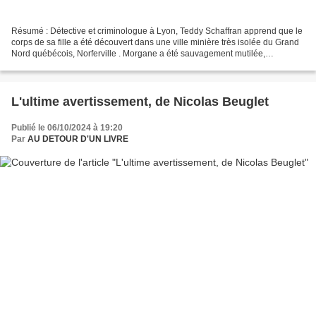
Résumé : Détective et criminologue à Lyon, Teddy Schaffran apprend que le
corps de sa fille a été découvert dans une ville minière très isolée du Grand
Nord québécois, Norferville . Morgane a été sauvagement mutilée,
abandonnée dans la neige non loin...
L'ultime avertissement, de Nicolas Beuglet
Publié le 06/10/2024 à 19:20
Par
AU DETOUR D'UN LIVRE