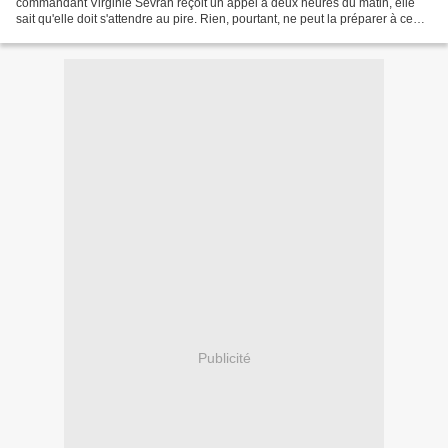
commandant Virginie Sevran reçoit un appel à deux heures du matin, elle
sait qu'elle doit s'attendre au pire. Rien, pourtant, ne peut la préparer à ce
que lui réserve la vieille...
Publicité