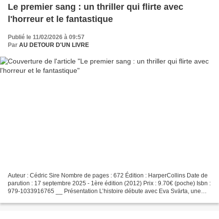
Le premier sang : un thriller qui flirte avec
l'horreur et le fantastique
Publié le 11/02/2026 à 09:57
Par
AU DETOUR D'UN LIVRE
Auteur : Cédric Sire Nombre de pages : 672 Édition : HarperCollins Date de
parution : 17 septembre 2025 - 1ère édition (2012) Prix : 9.70€ (poche) Isbn :
979-1033916765 __ Présentation L’histoire débute avec Eva Svärta, une
policière que l'on peut dire...