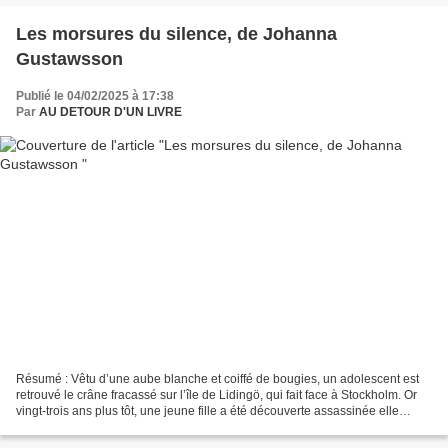
Les morsures du silence, de Johanna
Gustawsson
Publié le 04/02/2025 à 17:38
Par
AU DETOUR D'UN LIVRE
Résumé : Vêtu d’une aube blanche et coiffé de bougies, un adolescent est
retrouvé le crâne fracassé sur l’île de Lidingö, qui fait face à Stockholm. Or
vingt-trois ans plus tôt, une jeune fille a été découverte assassinée elle
aussi, au même endroit,...