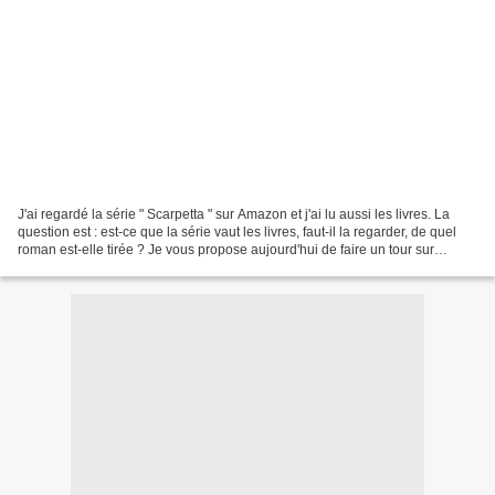
J'ai regardé la série " Scarpetta " sur Amazon et j'ai lu aussi les livres. La
question est : est-ce que la série vaut les livres, faut-il la regarder, de quel
roman est-elle tirée ? Je vous propose aujourd'hui de faire un tour sur
l'adaptation avant...