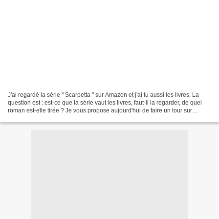
J'ai regardé la série " Scarpetta " sur Amazon et j'ai lu aussi les livres. La
question est : est-ce que la série vaut les livres, faut-il la regarder, de quel
roman est-elle tirée ? Je vous propose aujourd'hui de faire un tour sur
l'adaptation avant...