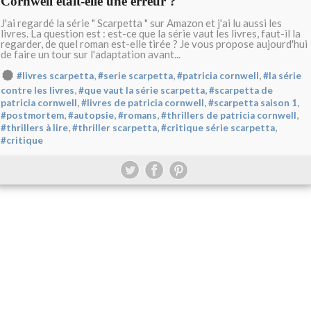
Cornwell était-elle une erreur ?
J'ai regardé la série " Scarpetta " sur Amazon et j'ai lu aussi les
livres. La question est : est-ce que la série vaut les livres, faut-il la
regarder, de quel roman est-elle tirée ? Je vous propose aujourd'hui
de faire un tour sur l'adaptation avant...
,
,
,
#livres scarpetta
#serie scarpetta
#patricia cornwell
#la série
,
,
contre les livres
#que vaut la série scarpetta
#scarpetta de
,
,
,
patricia cornwell
#livres de patricia cornwell
#scarpetta saison 1
,
,
,
,
#postmortem
#autopsie
#romans
#thrillers de patricia cornwell
,
,
,
#thrillers à lire
#thriller scarpetta
#critique série scarpetta
#critique