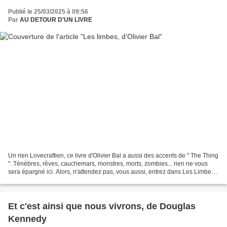
Publié le 25/03/2025 à 09:56
Par
AU DETOUR D'UN LIVRE
Un rien Lovecraftien, ce livre d'Olivier Bal a aussi des accents de " The Thing
". Ténèbres, rêves, cauchemars, monstres, morts, zombies... rien ne vous
sera épargné ici. Alors, n'attendez pas, vous aussi, entrez dans Les Limbes .
Vietnam, 1970. James...
Et c'est ainsi que nous vivrons, de Douglas
Kennedy