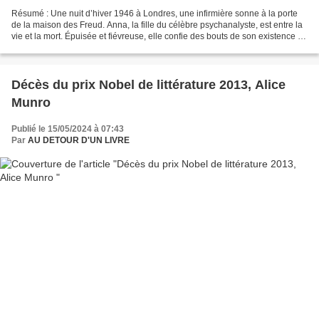
Résumé : Une nuit d’hiver 1946 à Londres, une infirmière sonne à la porte
de la maison des Freud. Anna, la fille du célèbre psychanalyste, est entre la
vie et la mort. Épuisée et fiévreuse, elle confie des bouts de son existence à
cette inconnue : son...
Décès du prix Nobel de littérature 2013, Alice
Munro
Publié le 15/05/2024 à 07:43
Par
AU DETOUR D'UN LIVRE