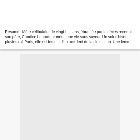
Résumé : Mère célibataire de vingt-huit ans, ébranlée par le décès récent de
son père, Candice Louradour mène une vie sans saveur. Un soir d'hiver
pluvieux, à Paris, elle est témoin d'un accident de la circulation. Une femme
est renversée et grièvement...