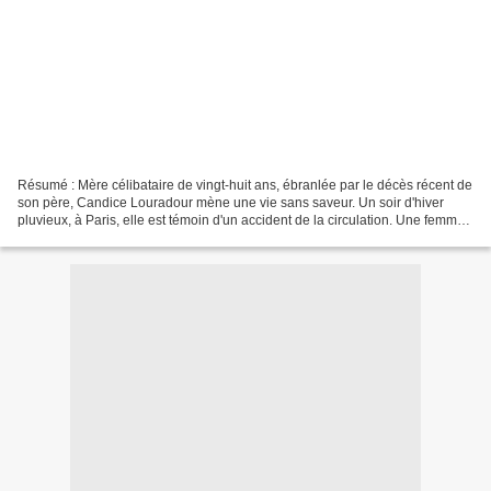
Résumé : Mère célibataire de vingt-huit ans, ébranlée par le décès récent de
son père, Candice Louradour mène une vie sans saveur. Un soir d'hiver
pluvieux, à Paris, elle est témoin d'un accident de la circulation. Une femme
est renversée et grièvement...