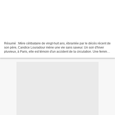
Résumé : Mère célibataire de vingt-huit ans, ébranlée par le décès récent de
son père, Candice Louradour mène une vie sans saveur. Un soir d'hiver
pluvieux, à Paris, elle est témoin d'un accident de la circulation. Une femme
est renversée et grièvement...