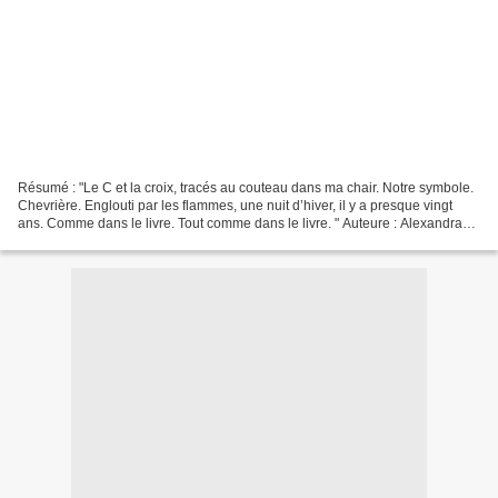
Résumé : "Le C et la croix, tracés au couteau dans ma chair. Notre symbole.
Chevrière. Englouti par les flammes, une nuit d’hiver, il y a presque vingt
ans. Comme dans le livre. Tout comme dans le livre. " Auteure : Alexandra
Julhiet Nombre de pages :...