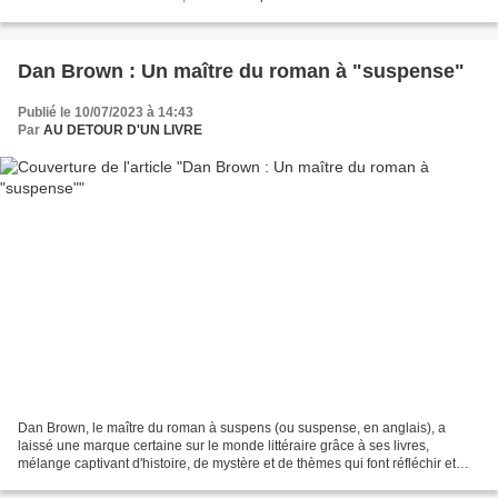
siècle, dont " L'insoutenable...
Dan Brown : Un maître du roman à "suspense"
Publié le 10/07/2023 à 14:43
Par
AU DETOUR D'UN LIVRE
Dan Brown, le maître du roman à suspens (ou suspense, en anglais), a
laissé une marque certaine sur le monde littéraire grâce à ses livres,
mélange captivant d'histoire, de mystère et de thèmes qui font réfléchir et
nous interroge jusqu'au plus profond...