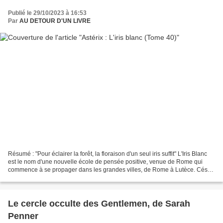
Publié le 29/10/2023 à 16:53
Par
AU DETOUR D'UN LIVRE
Résumé : "Pour éclairer la forêt, la floraison d'un seul iris suffit" L'Iris Blanc
est le nom d'une nouvelle école de pensée positive, venue de Rome qui
commence à se propager dans les grandes villes, de Rome à Lutèce. César
décide que cette méthode peut...
Le cercle occulte des Gentlemen, de Sarah
Penner