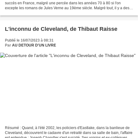
succès en France, malgré une percée dans les années 70 à 80 si l'on
excepte les romans de Jules Verne au 19ème siècle. Malgré tout, il y a des
chefs-d’œuvre français dont certains...
L'inconnu de Cleveland, de Thibaut Raisse
Publié le 16/07/2023 à 08:31
Par
AU DETOUR D'UN LIVRE
Résumé : Quand, à l'été 2002, les policiers d'Eastlake, dans la banlieue de
Cleveland, découvrent le cadavre d'un retraité dans sa salle de bain, l'affaire
est entendue : Joseph Chandler s'est suicidé. Ses voisins et ex-collègues