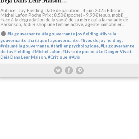
Déjà Dans Leur Maison…
Autrice : Joy Fielding Date de parution : 4 juin 2025 Édition :
Michel Lafon Poche Prix : 8.50€ (poche) - 9.99€ (epub, mobi) __
Face à la dégradation de la santé de sa mère qui a la maladie de
Parkinson, Jodi Bishop une femme active, agente immobilier...
,
,
#la gouvernante
#la gouvernante joy fielding
#livre la
,
,
,
gouvernante
#critique la gouvernante
#lives de joy fielding
,
,
#résumé la gouvernante
#thriller psychologique
#La gouvernante,
,
,
,
de Joy Fielding
#Michel Lafon
#Livre de poche
#Le Danger Vivait
,
,
Déjà Dans Leur Maison
#Critique
#Avis