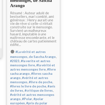
mensonges, de Sascha
Arango
Résumé : Auteur adulé de
bestsellers, mari comblé, ami
généreux : Henry aurait une
vie de rêve si celle-ci n’était
construite sur le mensonge.
Survient un malheureux
hasard, imputable à une
maîtresse encombrante, et le
château de cartes patiemment
édifié...
#La vérité et autres
,
mensonges, de Sascha Arango
,
#2023
#la verite et autres
,
mensonges livre
#la vérité et
,
autres mensonges livre
#livre
,
sacha arango
#livres sascha
,
arango
#vérité et autres
,
,
mensonges
#livre de poche
,
#livres le livre de poche
#avis
,
,
de livres
#critique de livres
#vérité et autres mensonges
,
,
arango
#Polar
#polar
,
européen
#prix du polar