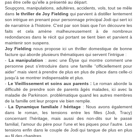
pas être celle qu'elle a présenté au départ.
Soupçons, manipulations, adultères, accidents, vols, tout se mêle
dans
le thriller de Joy Fielding
qui parvient à distiller lentement
son intrigue en prenant pour personnage principal Jodi qui sert ici
de narratrice à l'histoire. C'est par son biais que l'on découvre les
faits et cela amène malheureusement à de nombreux
redondances dans le récit qui portant se tient bien et parvient à
maintenir son suspens.
Joy Fielding
nous propose ici un thriller domestique de bonne
facture qui aborde plusieurs thématiques qui servent l'intrigue :
-
La manipulation
: avec une Élyse qui montre comment une
personne peut s’introduire dans une famille “officiellement pour
aider” mais vient à prendre de plus en plus de place dans celle-ci
jusqu'à se montrer indispensable et plus.
-
Le
Vieillissement et soins aux parents :
Le roman aborde la
difficulté de prendre soin de parents âgés malades, ici avec la
maladie de Parkinson. problématique quand les autres membres
de la famille ont leur propre vie bien remplie.
-
La
Dynamique familiale / héritage
: Nous avons également
dans le roman, les tensions entre les filles (Jodi, Tracy)
concernant l’héritage, mais aussi des non-dits sur le passé
familial, l'amour du père pour l'une et les piques pour l'autre. Les
tensions enfin dans le couple de Jodi qui tangue de plus en plus
au fil des chapitres.