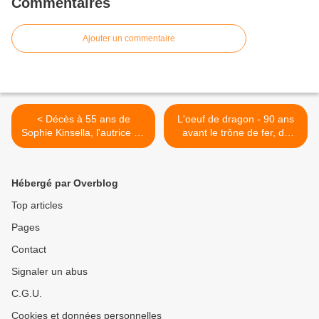
Commentaires
Ajouter un commentaire
< Décès à 55 ans de
L'oeuf de dragon - 90 ans
Sophie Kinsella, l'autrice de
avant le trône de fer, de
Confessions d’une accro au
George .R.R. Martin >
shopping
Hébergé par Overblog
Top articles
Pages
Contact
Signaler un abus
C.G.U.
Cookies et données personnelles