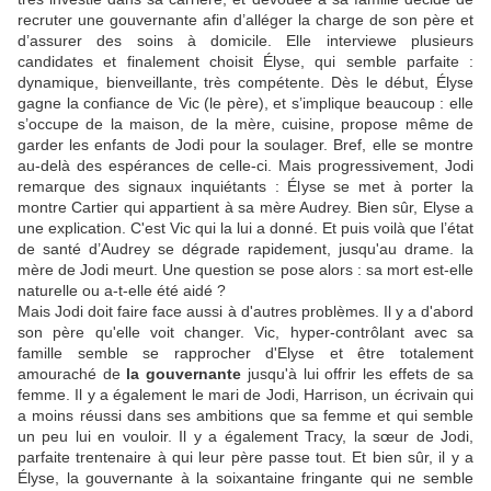
recruter une gouvernante afin d’alléger la charge de son père et
d’assurer des soins à domicile. Elle interviewe plusieurs
candidates et finalement choisit Élyse, qui semble parfaite :
dynamique, bienveillante, très compétente. Dès le début, Élyse
gagne la confiance de Vic (le père), et s’implique beaucoup : elle
s’occupe de la maison, de la mère, cuisine, propose même de
garder les enfants de Jodi pour la soulager. Bref, elle se montre
au-delà des espérances de celle-ci. Mais progressivement, Jodi
remarque des signaux inquiétants : Élyse se met à porter la
montre Cartier qui appartient à sa mère Audrey. Bien sûr, Elyse a
une explication. C'est Vic qui la lui a donné. Et puis voilà que l’état
de santé d’Audrey se dégrade rapidement, jusqu'au drame. la
mère de Jodi meurt. Une question se pose alors : sa mort est-elle
naturelle ou a-t-elle été aidé ?
Mais Jodi doit faire face aussi à d'autres problèmes. Il y a d'abord
son père qu'elle voit changer. Vic, hyper-contrôlant avec sa
famille semble se rapprocher d'Elyse et être totalement
amouraché de
la gouvernante
jusqu'à lui offrir les effets de sa
femme. Il y a également le mari de Jodi, Harrison, un écrivain qui
a moins réussi dans ses ambitions que sa femme et qui semble
un peu lui en vouloir. Il y a également Tracy, la sœur de Jodi,
parfaite trentenaire à qui leur père passe tout. Et bien sûr, il y a
Élyse, la gouvernante à la soixantaine fringante qui ne semble