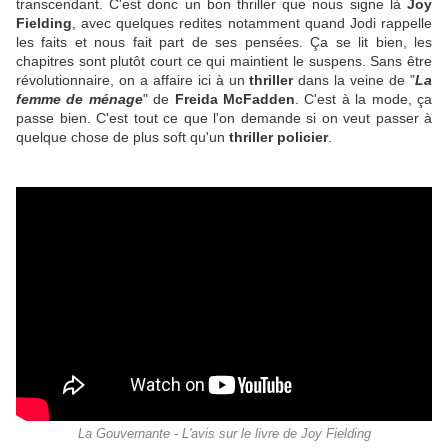
transcendant. C'est donc un bon thriller que nous signe là
Joy
Fielding
, avec quelques redites notamment quand Jodi rappelle
les faits et nous fait part de ses pensées. Ça se lit bien, les
chapitres sont plutôt court ce qui maintient le suspens. Sans être
révolutionnaire, on a affaire ici à un
thriller
dans la veine de "
La
femme de ménage
" de
Freida McFadden
. C'est à la mode, ça
passe bien. C'est tout ce que l'on demande si on veut passer à
quelque chose de plus soft qu'un
thriller policier
.
La Gouvernante - L'avis sur le livre de Joy Fielding