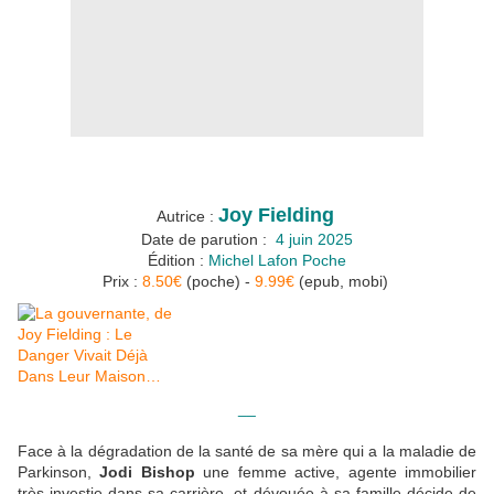
Joy Fielding
Autrice :
Date de parution :
‎
4 juin 2025
Édition :
Michel Lafon Poche
Prix :
8.50€
(poche) -
9.99€
(epub, mobi)
__
Face à la dégradation de la santé de sa mère qui a la maladie de
Parkinson,
Jodi Bishop
une femme active, agente immobilier
très investie dans sa carrière, et dévouée à sa famille décide de