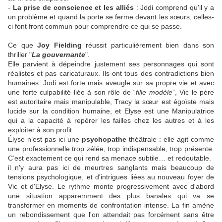
-
La prise de conscience et les alliés
: Jodi comprend qu'il y a
un problème et quand la porte se ferme devant les sœurs, celles-
ci font front commun pour comprendre ce qui se passe.
Ce que
Joy Fielding
réussit particulièrement bien dans son
thriller "
La gouvernante
".
Elle parvient à dépeindre justement ses personnages qui sont
réalistes et pas caricaturaux. Ils ont tous des contradictions bien
humaines. Jodi est forte mais aveugle sur sa propre vie et avec
une forte culpabilité liée à son rôle de “
fille modèle
”, Vic le père
est autoritaire mais manipulable, Tracy la sœur est égoïste mais
lucide sur la condition humaine, et Elyse est une Manipulatrice
qui a la capacité à repérer les failles chez les autres et à les
exploiter à son profit.
Élyse n’est pas ici une
psychopathe
théâtrale : elle agit comme
une professionnelle trop zélée, trop indispensable, trop présente.
C’est exactement ce qui rend sa menace subtile… et redoutable.
il n'y aura pas ici de meurtres sanglants mais beaucoup de
tensions psychologique, et d'intrigues liées au nouveau foyer de
Vic et d'Elyse. Le rythme monte progressivement avec d'abord
une situation apparemment des plus banales qui va se
transformer en moments de confrontation intense. La fin amène
un rebondissement que l'on attendait pas forcément sans être