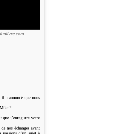
dunlivre.com
, il a annoncé que nous
 Mike ?
t que j’enregistre votre
l de nos échanges avant
 passions d’un sujet à