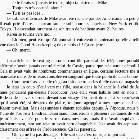
— Je le ferais si j’avais le temps, objecta tristement Mike.
— Toujours très occupé, alors ?
— Tu n’as pas idée…
Le cabinet d’avocats de Mike avait été racheté par des Américains un peu plu
il était prié d’être au bureau tard le soir pour les appels de New York et tô
Tokyo. Il descendait rarement de son train de banlieue avant 21 heures.
Karen se tourna vers moi.
— Eh bien, peut-être qu’Ali pourrait t’entretenir maintenant qu’elle a tell
vue dans le
Good Housekeeping
de ce mois-ci ! Ça en jette !
— Oh, merci.
Un article sur le sexting et sur le contrôle parental des téléphones portabl
affirmé n’avoir jamais consulté celui de Cassie, parce que cela aurait démoli 
Cela m’avait valu de nombreux commentaires en ligne, certains lecteurs me tr
mauvaise mère. Je m’étais consolée en songeant que toute publicité était bonn
— Comment Cass a-t-elle réagi au fait que tu parles d’elle dans un magazin
Je jetai un coup d’œil vers ma fille, assise dans la balancelle à côté de 
nues pendaient par-dessus l’accoudoir. Jake était venu habillé tout en noir : t
Rideau de cheveux bruns devant son visage. On avait du mal à se représente
qu’il avait été, si désireux de plaire, toujours agrippé à mes jupes quand je
Karen travaillait. Mais des années s’étaient écoulées depuis. À l’époque, nous h
l’une de l’autre à Londres. Désormais, nous étions à plusieurs centaines de kil
je m’étais avancée pour le serrer dans mes bras, mais il m’avait esquivée.
intérieurement, tant son rejet m’avait paru désagréable. Jake avait dix-sept ans,
clairement des affres de l’adolescence. Ça lui passerait.
— Oh, ça ne l’a pas dérangée. Elle sait que c’est un sujet important.