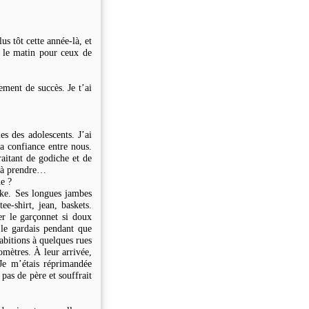
s tôt cette année-là, et
t le matin pour ceux de
ement de succès. Je t’ai
es des adolescents. J’ai
la confiance entre nous.
aitant de godiche et de
e à prendre…
e ?
Jake. Ses longues jambes
ee-shirt, jean, baskets.
r le garçonnet si doux
 le gardais pendant que
abitions à quelques rues
omètres. À leur arrivée,
 Je m’étais réprimandée
 pas de père et souffrait