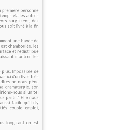
 la première personne
 temps via les autres
nts surgissent, des
s soit livré à la fin
comment une bande de
 est chamboulée, les
urface et redistribue
aissant montrer les
 plus. Impossible de
as ici d'un livre très
edites ne nous gène
sa dramaturgie, son
rions-nous si un tel
us parti ? Elle nous
ssi facile qu'il n'y
iés, couple, emploi,
lus long tant on est