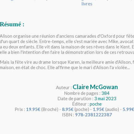
Résumé :
Alison organise une réunion d'anciens camarades d'Oxford pour fête
d'un quart de siècle. Entre-temps, elle s'est mariée avec Mike, avocat 
a eu deux enfants. Elle vit dans la maison de ses rêves dans le Kent. El
elle a bien l'intention d'en faire la démonstration lors de ces retrouva
Mais la fête vire au drame lorsque Karen, la meilleure amie d'Alison, f
maison, en état de choc. Elle affirme que le mari d'Alison l'a violée...
Claire McGowan
Auteur :
Nombre de pages :
384
Date de parution :
3 mai 2023
Éditeur :
poche
Prix :
19.95€
(Broché) -
8.95€
(poche) -
1.95€
(audio) -
5.99
ISBN :
978-2381222387
________