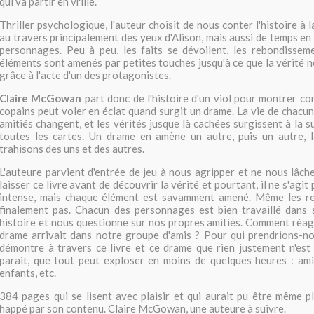
qui va partir en vrille.
Thriller psychologique, l'auteur choisit de nous conter l'histoire à
au travers principalement des yeux d'Alison, mais aussi de temps en
personnages. Peu à peu, les faits se dévoilent, les rebondisseme
éléments sont amenés par petites touches jusqu'à ce que la vérité nou
grâce à l'acte d'un des protagonistes.
Claire McGowan
part donc de l'histoire d'un viol pour montrer 
copains peut voler en éclat quand surgit un drame. La vie de chacun
amitiés changent, et les vérités jusque là cachées surgissent à la s
toutes les cartes. Un drame en amène un autre, puis un autre, l
trahisons des uns et des autres.
L'auteure parvient d'entrée de jeu à nous agripper et ne nous lâche
laisser ce livre avant de découvrir la vérité et pourtant, il ne s'agit p
intense, mais chaque élément est savamment amené. Même les r
finalement pas. Chacun des personnages est bien travaillé dans 
histoire et nous questionne sur nos propres amitiés. Comment réagi
drame arrivait dans notre groupe d'amis ? Pour qui prendrions-no
démontre à travers ce livre et ce drame que rien justement n'est au
parait, que tout peut exploser en moins de quelques heures : amit
enfants, etc.
384 pages qui se lisent avec plaisir et qui aurait pu être même p
happé par son contenu. Claire McGowan, une auteure à suivre.