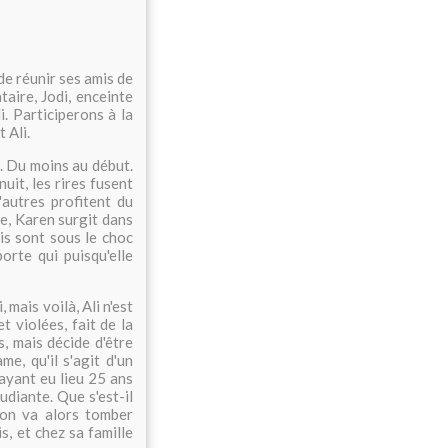
 de réunir ses amis de
taire, Jodi, enceinte
i. Participerons à la
 Ali.
. Du moins au début.
nuit, les rires fusent
'autres profitent du
be, Karen surgit dans
mis sont sous le choc
orte qui puisqu'elle
 mais voilà, Ali n'est
t violées, fait de la
s, mais décide d'être
me, qu'il s'agit d'un
ayant eu lieu 25 ans
diante. Que s'est-il
son va alors tomber
, et chez sa famille