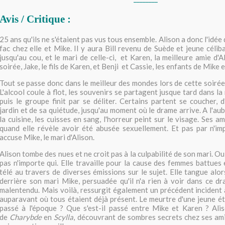
Avis / Critique :
25 ans qu'ils ne s'étaient pas vus tous ensemble. Alison a donc l'idée
fac chez elle et Mike. Il y aura Bill revenu de Suède et jeune céliba
jusqu'au cou, et le mari de celle-ci, et Karen, la meilleure amie d'Al
soirée, Jake, le fils de Karen, et Benji et Cassie, les enfants de Mike et
Tout se passe donc dans le meilleur des mondes lors de cette soirée
L'alcool coule à flot, les souvenirs se partagent jusque tard dans la 
puis le groupe finit par se déliter. Certains partent se coucher, d
jardin et de sa quiétude, jusqu'au moment où le drame arrive. A l'au
la cuisine, les cuisses en sang, l'horreur peint sur le visage. Ses a
quand elle révèle avoir été abusée sexuellement. Et pas par n'imp
accuse Mike, le mari d'Alison.
Alison tombe des nues et ne croit pas à la culpabilité de son mari. Oui,
pas n'importe qui. Elle travaille pour la cause des femmes battues e
télé au travers de diverses émissions sur le sujet. Elle tangue alor
derrière son mari Mike, persuadée qu'il n'a rien à voir dans ce dra
malentendu. Mais voilà, ressurgit également un précédent incident 
auparavant où tous étaient déjà présent. Le meurtre d'une jeune étu
passé à l'époque ? Que s'est-il passé entre Mike et Karen ? Ali
de
Charybde
en
Scylla
, découvrant de sombres secrets chez ses amis