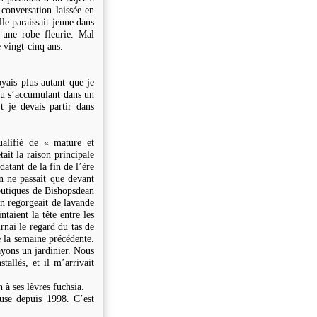
 conversation laissée en
le paraissait jeune dans
 une robe fleurie. Mal
 vingt-cinq ans.
yais plus autant que je
eau s’accumulant dans un
t je devais partir dans
ualifié de « mature et
ait la raison principale
datant de la fin de l’ère
on ne passait que devant
outiques de Bishopsdean
in regorgeait de lavande
ntaient la tête entre les
urnai le regard du tas de
e la semaine précédente.
ayons un jardinier. Nous
allés, et il m’arrivait
à ses lèvres fuchsia.
use depuis 1998. C’est