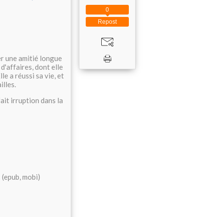
0
Repost
r une amitié longue
d'affaires, dont elle
le a réussi sa vie, et
illes.
ait irruption dans la
€
(epub, mobi)