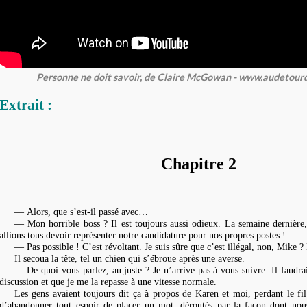
Personne ne doit savoir, de Claire McGowan - www.audetour
Extrait :
Chapitre 2
— Alors, que s’est-il passé avec…
— Mon horrible boss ? Il est toujours aussi odieux. La semaine dernière
allions tous devoir représenter notre candidature pour nos propres postes !
— Pas possible ! C’est révoltant. Je suis sûre que c’est illégal, non, Mike ?
Il secoua la tête, tel un chien qui s’ébroue après une averse.
— De quoi vous parlez, au juste ? Je n’arrive pas à vous suivre. Il faudrai
discussion et que je me la repasse à une vitesse normale.
Les gens avaient toujours dit ça à propos de Karen et moi, perdant le fi
d’abandonner tout espoir de placer un mot, déroutés par la façon dont nous