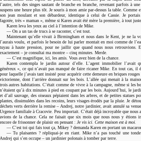
l’autre, tels des singes sautant de branche en branche, revenant parfois à une
suspens une heure plus tôt. Je souris à mon amie par-dessus la table. Comme el
son jean moulant et son débardeur, identique à celui de Cassie. Je portais
fagotée, très « maman », même si Karen avait été mère la première, à tout juste
Karen leva les yeux au ciel à l’intention de Mike.
— On a un tas de trucs à se raconter, c’est tout.
Maintenant qu’elle vivait à Birmingham et nous dans le Kent, je ne la vo
l’aurais voulu, et parfois le besoin de lui parler montait en moi comme de l’
tuyau à haute pression, pour ne jaillir que quand nous nous retrouvions. E
exactement – je consultai ma montre – cinq minutes. Merde.
— C’est magnifique, ici, les amis. Vous avez bien de la chance.
Karen contempla le jardin autour d’elle. L’agent immobilier l’avait q
généreux », ce qui n’avait pas manqué de faire ricaner Mike. En tout cas, il ét
pour laquelle j’avais tant insisté pour acquérir cette demeure en briques rouges 
victorienne, dont l’arrière donnait sur les bois. L’allée qui menait à la mais
trois autres habitations. C’était comme de vivre à la campagne, même si les b
n’étaient qu’à dix minutes à pied en coupant par les bois. Aujourd’hui, le jard
et d’ail sauvage, des oiseaux pépiaient dans les arbres, et de petites statues poi
plantes, dissimulées dans les recoins, leurs visages érodés par la pluie. Je déto
déchets verts derrière la remise – Andrej, notre jardinier, avait annulé sa venu
Urgence familiale à Cracovie. Peu importait. C’était déjà incroyable que nous 
avions de la chance. Cela ne faisait que six mois que nous nous y étions inst
encore de frissonner de plaisir en pensant :
Je vis ici. Cette maison est à moi.
— C’est toi qui fais tout ça, Mikey ? demanda Karen en portant un macaron 
— Tu plaisantes ? répliquai-je en riant. Mike n’a pas touché une tonde
Andrej qui s’en occupe – un jardinier polonais à tomber par terre.