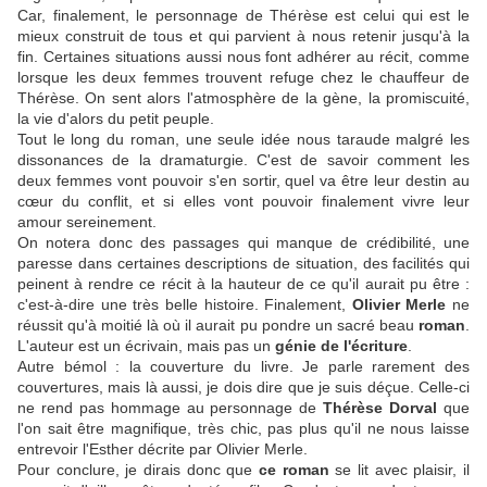
Car, finalement, le personnage de Thérèse est celui qui est le
mieux construit de tous et qui parvient à nous retenir jusqu'à la
fin. Certaines situations aussi nous font adhérer au récit, comme
lorsque les deux femmes trouvent refuge chez le chauffeur de
Thérèse. On sent alors l'atmosphère de la gène, la promiscuité,
la vie d'alors du petit peuple.
Tout le long du roman, une seule idée nous taraude malgré les
dissonances de la dramaturgie. C'est de savoir comment les
deux femmes vont pouvoir s'en sortir, quel va être leur destin au
cœur du conflit, et si elles vont pouvoir finalement vivre leur
amour sereinement.
On notera donc des passages qui manque de crédibilité, une
paresse dans certaines descriptions de situation, des facilités qui
peinent à rendre ce récit à la hauteur de ce qu'il aurait pu être :
c'est-à-dire une très belle histoire. Finalement,
Olivier Merle
ne
réussit qu'à moitié là où il aurait pu pondre un sacré beau
roman
.
L'auteur est un écrivain, mais pas un
génie de l'écriture
.
Autre bémol : la couverture du livre. Je parle rarement des
couvertures, mais là aussi, je dois dire que je suis déçue. Celle-ci
ne rend pas hommage au personnage de
Thérèse Dorval
que
l'on sait être magnifique, très chic, pas plus qu'il ne nous laisse
entrevoir l'Esther décrite par Olivier Merle.
Pour conclure, je dirais donc que
ce roman
se lit avec plaisir, il