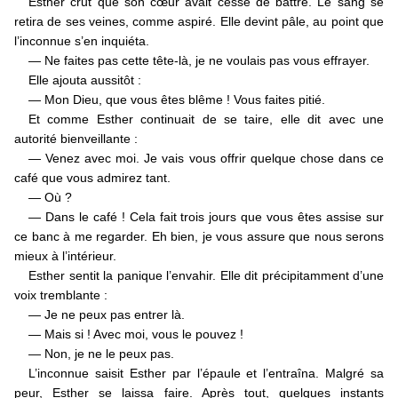
Esther crut que son cœur avait cessé de battre. Le sang se
retira de ses veines, comme aspiré. Elle devint pâle, au point que
l’inconnue s’en inquiéta.
— Ne faites pas cette tête-là, je ne voulais pas vous effrayer.
Elle ajouta aussitôt :
— Mon Dieu, que vous êtes blême ! Vous faites pitié.
Et comme Esther continuait de se taire, elle dit avec une
autorité bienveillante :
— Venez avec moi. Je vais vous offrir quelque chose dans ce
café que vous admirez tant.
— Où ?
— Dans le café ! Cela fait trois jours que vous êtes assise sur
ce banc à me regarder. Eh bien, je vous assure que nous serons
mieux à l’intérieur.
Esther sentit la panique l’envahir. Elle dit précipitamment d’une
voix tremblante :
— Je ne peux pas entrer là.
— Mais si ! Avec moi, vous le pouvez !
— Non, je ne le peux pas.
L’inconnue saisit Esther par l’épaule et l’entraîna. Malgré sa
peur, Esther se laissa faire. Après tout, quelques instants