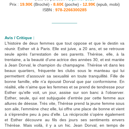
Prix :
19.90€
(Broché) -
8.60€
(poche) -
12.99€
(epub, mobi)
ISBN :
978-2266300285
___________
Avis / Critique :
L'histoire de deux femmes que tout oppose et que le destin va
réunir. Esther vit à Paris. Elle est juive, a 20 ans, et se retrouve
seule après l'arrestation de ses parents. Thérèse, elle, à la
trentaine, a la beauté d'une actrice des années 30, et est mariée
à Jean Dorval, le champion du champagne. Thérèse vit dans les
beaux quartiers, fréquente les clubs sous le manteau qui lui
permettent d'assouvir sa sexualité en toute tranquillité. Fille de
bonne famille, elle n'a épousé Dorval que par conformisme. En
réalité, elle n'aime que les femmes et se prend de tendresse pour
Esther qu'elle voit, un jour, assise sur son banc à l'observer.
Esther, seule, qui est subjuguée d'entrée par cette femme aux
allures de déesse. Très vite, Thérèse prend la jeune femme sous
son aile, l'emmène chez elle, lui offre une place de bonne et vient
à s'éprendre peu à peu d'elle. La réciprocité s'opère également
et Esther découvre au fils des jours ses sentiments envers
Thérèse. Mais voilà, il y a un hic. Jean Dorval, en temps de