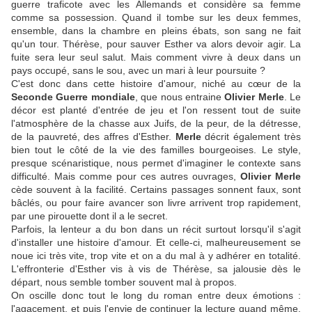
guerre traficote avec les Allemands et considère sa femme
comme sa possession. Quand il tombe sur les deux femmes,
ensemble, dans la chambre en pleins ébats, son sang ne fait
qu'un tour. Thérèse, pour sauver Esther va alors devoir agir. La
fuite sera leur seul salut. Mais comment vivre à deux dans un
pays occupé, sans le sou, avec un mari à leur poursuite ?
C'est donc dans cette histoire d'amour, niché au cœur de la
Seconde Guerre mondiale
, que nous entraine
Olivier Merle
. Le
décor est planté d'entrée de jeu et l'on ressent tout de suite
l'atmosphère de la chasse aux Juifs, de la peur, de la détresse,
de la pauvreté, des affres d'Esther.
Merle
décrit également très
bien tout le côté de la vie des familles bourgeoises. Le style,
presque scénaristique, nous permet d'imaginer le contexte sans
difficulté. Mais comme pour ces autres ouvrages,
Olivier Merle
cède souvent à la facilité. Certains passages sonnent faux, sont
bâclés, ou pour faire avancer son livre arrivent trop rapidement,
par une pirouette dont il a le secret.
Parfois, la lenteur a du bon dans un récit surtout lorsqu'il s'agit
d'installer une histoire d'amour. Et celle-ci, malheureusement se
noue ici très vite, trop vite et on a du mal à y adhérer en totalité.
L'effronterie d'Esther vis à vis de Thérèse, sa jalousie dès le
départ, nous semble tomber souvent mal à propos.
On oscille donc tout le long du roman entre deux émotions :
l'agacement, et puis l'envie de continuer la lecture quand même.