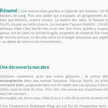
Résumé :
Une maison bien gardée, à l'aplomb des falaises. Un li
imbibés de sang. Puis une jambe qui tressaute, un grognement de 
bien que blessée, respire encore. Le maître des lieux, le fameux
North, n'a pas eu cette chance. La rescapée l'assure bientôt : c'était
défense. Mais Cleo North n'en croit rien. Son frère, qu'elle a touj
jaloux, est un saint, un artiste fragile, incapable de violence. Sur fo
de secrets enfouis, se dessine alors un triangle amoureux aux angl
– un abîme de haine et de ressentiment...
Une découverte macabre
L’histoire commence avec une scène glaçante : la police d
ensanglantés
dans une maison luxueuse. Marcus North, un arti
retrouvé mort
, poignardé dans son lit tandis que son épouse Evie s
côtés, mais en état de choc. Très vite, elle avoue aux inspecteurs ê
mort de son mari…
Incroyable, me direz-vous. Mais Evie a-t-elle dit la vérité ou ment-el
C'est L’inspectrice Stéphanie King qui est l'ex de l'inspecteur avec