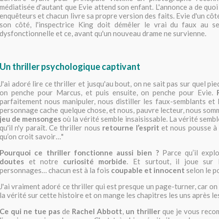
médiatisée d'autant que Evie attend son enfant. L'annonce a de quoi 
enquêteurs
et chacun livre sa propre version des faits.
Evie d'un côté
son côté, l'inspectrice King doit démêler le vrai du faux au se
dysfonctionnelle et ce, avant qu'un nouveau drame ne survienne.
Un thriller psychologique captivant
J'ai adoré lire ce thriller et jusqu'au bout, on ne sait pas sur quel 
on penche pour Marcus, et puis ensuite, on penche pour Evie.
parfaitement nous manipuler, nous distiller les faux-semblants et
personnage cache quelque chose, et nous, pauvre lecteur, nous som
jeu de mensonges
où la vérité semble insaisissable. La vérité semb
qu'il n'y paraît. Ce thriller nous
retourne l’esprit
et nous pousse à 
qu’on croit savoir…"
Pourquoi ce thriller fonctionne aussi bien ?
Parce qu’il expl
doutes
et notre
curiosité morbide
. Et surtout, il joue sur
personnages… chacun est à la fois
coupable et innocent
selon le p
J'ai vraiment adoré ce thriller qui est presque un page-turner, car on
la vérité sur cette histoire et on mange les chapitres les uns après le
Ce qui ne tue pas
de
Rachel Abbott
,
un thriller
que je vous rec