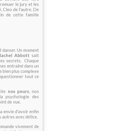
remuer le jury et les
, Cleo de l'autre. De
in de cette famille
pied danser. Un moment
Rachel Abbott
sait
 les secrets. Chaque
mes entraîné dans un
le bien plus complexe
questionner tout ce
oite
nos peurs
, nos
 la psychologie des
oint de vue.
 a envie d'avoir enfin
s autres avec délice.
ommande vivement de