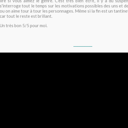
lire si vous aimez le genre. C'est très bien écrit, il y a du suspe
s'interroge tout le temps sur les motivations possibles des uns et d
ou on aime tour à tour les personnages. Même si la fin est un tantinet 
car tout le reste est brillant.
Un très bon 5/5 pour moi.
___________