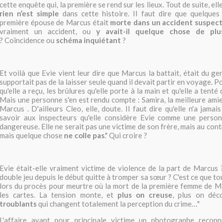
cette enquête qui, la première se rend sur les lieux. Tout de suite, e
rien n’est simple
dans cette histoire. Il faut dire que quelques
première épouse de Marcus était
morte dans un accident suspec
vraiment un accident, ou
y avait-il quelque chose de pl
? Coïncidence ou
schéma inquiétant
?
Et voilà que Evie vient leur dire que Marcus la battait, était du ge
supportait pas de la laisser seule quand il devait partir en voyage. P
qu'elle a reçu, les brûlures qu'elle porte à la main et qu'elle a tenté
Mais une personne s'en est rendu compte : Samira, la meilleure amie
Marcus . D'ailleurs Cleo, elle, doute. Il faut dire qu'elle n'a jamais
savoir aux inspecteurs qu'elle considère Evie comme une person
dangereuse. Elle ne serait pas une victime de son frère, mais au co
mais quelque chose
ne colle pas
." Qui croire ?
Evie était-elle vraiment victime de violence de la part de Marcus ?
double jeu depuis le début quitte à tromper sa sœur ? C'est ce que 
lors du procès pour meurtre où la mort de la première femme de M
les cartes. La tension monte, et
plus on creuse
, plus on déc
troublants
qui changent totalement la perception du crime…"
L'affaire ayant pour principale victime un photographe recon