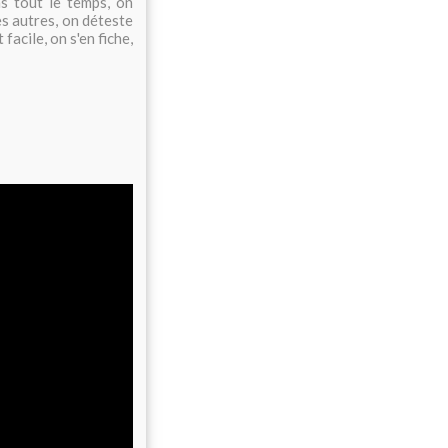
ns tout le temps, on
es autres, on déteste
facile, on s'en fiche,