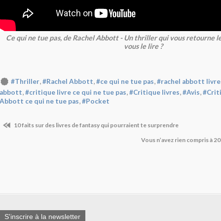
Ce qui ne tue pas, de Rachel Abbott - Un thriller qui vous retourne 
vous le lire ?
,
,
,
#Thriller
#Rachel Abbott
#ce qui ne tue pas
#rachel abbott livre
,
,
,
,
abbott
#critique livre ce qui ne tue pas
#Critique livres
#Avis
#Crit
,
Abbott ce qui ne tue pas
#Pocket
10 faits sur des livres de fantasy qui pourraient te surprendre
Vous n’avez rien compris à 20
S'inscrire à la newsletter