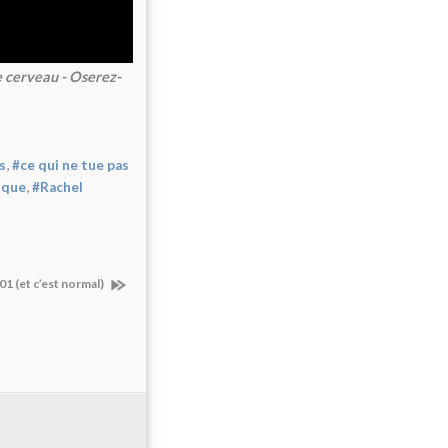
le cerveau - Oserez-
,
s
#ce qui ne tue pas
,
ique
#Rachel
01 (et c’est normal)