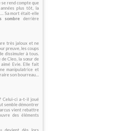
lle se rend compte que
 années plus tôt, la
t
… Sa mort était-elle
us sombre
derrière
nre très jaloux et ne
our preuve, les coups
 de dissimuler à tous.
 de Cleo, la sœur de
 aimé Evie. Elle fait
ne manipulatrice et
ntraire son bourreau…
 Celui-ci a-t-il joué
tout semble démontrer
arcus vient rebattre
ouvre des éléments
nu devient dès lors