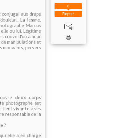
0
t conjugal aux draps
Repost
douleur... La femme,
 photographe Marcus
 elle ou lui. Légitime
ours couvé d'un amour
nd de manipulations et
es mouvants, pervers
écouvre
deux corps
ste photographe est
e tient
vivante
à ses
tre responsable de la
le ?
 qui elle a en charge