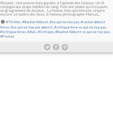
Résumé : Une maison bien gardée, à l'aplomb des falaises. Un lit
conjugal aux draps imbibés de sang. Puis une jambe qui tressaute,
un grognement de douleur... La femme, bien que blessée, respire
encore. Le maître des lieux, le fameux photographe Marcus...
,
,
,
#Thriller
#Rachel Abbott
#ce qui ne tue pas
#rachel abbott
,
,
,
livres
#ce qui ne tue pas abbott
#critique livre ce qui ne tue pas
,
,
,
,
#Critique livres
#Avis
#Critique
#Rachel Abbott ce qui ne tue pas
#Pocket