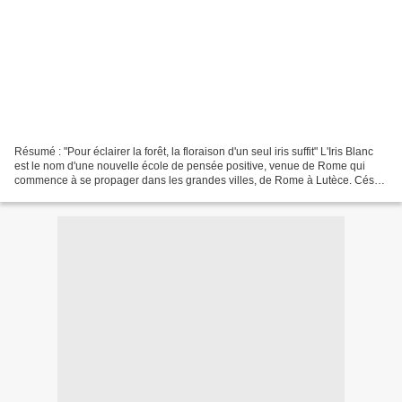
Résumé : "Pour éclairer la forêt, la floraison d'un seul iris suffit" L'Iris Blanc
est le nom d'une nouvelle école de pensée positive, venue de Rome qui
commence à se propager dans les grandes villes, de Rome à Lutèce. César
décide que cette méthode peut...