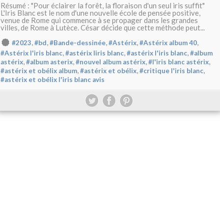
Résumé : "Pour éclairer la forêt, la floraison d'un seul iris suffit"
L'Iris Blanc est le nom d'une nouvelle école de pensée positive,
venue de Rome qui commence à se propager dans les grandes
villes, de Rome à Lutèce. César décide que cette méthode peut...
,
,
,
,
,
#2023
#bd
#Bande-dessinée
#Astérix
#Astérix album 40
,
,
,
#Astérix l'iris blanc
#astérix liris blanc
#astérix l'iris blanc
#album
,
,
,
,
astérix
#album asterix
#nouvel album astérix
#l'iris blanc astérix
,
,
,
#astérix et obélix album
#astérix et obélix
#critique l'iris blanc
#astérix et obélix l'iris blanc avis