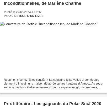
Inconditionnelles, de Marlène Charine
Publié le 22/03/2024 à 13:37
Par
AU DETOUR D'UN LIVRE
Résumé : « Venez. Elles sont là ! » La capitaine Silke Valles et son équipe
viennent d’investir une maison délabrée sur les hauteurs d’Annecy. Au sous-
sol, une des trois fillettes enlevées dix jours auparavant gît, inconsciente,
dans une baignoire remplie...
Prix littéraire : Les gagnants du Polar Sncf 2020