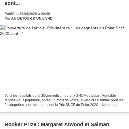
sont...
Publié le 29/06/2020 à 09:49
Par
AU DETOUR D'UN LIVRE
Voici les résultats de la 20eme édition du prix SNCF du polar . Véritable
rendez-vous populaire, après un mois de votes, le verdict est tombé pour les
2 catégories que récompensent le Prix SNCF du Polar 2020 : d'abord dans
la catégorie BD, puis dans le...
Booker Prize : Margaret Atwood et Salman