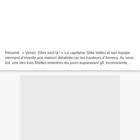
Résumé : « Venez. Elles sont là ! » La capitaine Silke Valles et son équipe
viennent d’investir une maison délabrée sur les hauteurs d’Annecy. Au sous-
sol, une des trois fillettes enlevées dix jours auparavant gît, inconsciente,
dans une baignoire remplie...