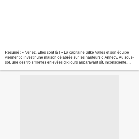
Résumé : « Venez. Elles sont là ! » La capitaine Silke Valles et son équipe
viennent d’investir une maison délabrée sur les hauteurs d’Annecy. Au sous-
sol, une des trois fillettes enlevées dix jours auparavant gît, inconsciente,
dans une baignoire remplie...