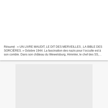
Résumé : « UN LIVRE MAUDIT, LE DIT DES MERVEILLES , LA BIBLE DES
SORCIÈRES. » Octobre 1944. La fascination des nazis pour l’occulte est à
son comble. Dans son château du Wewelsburg, Himmler, le chef des SS,
crée la plus grande bibliothèque mondiale consacrée...