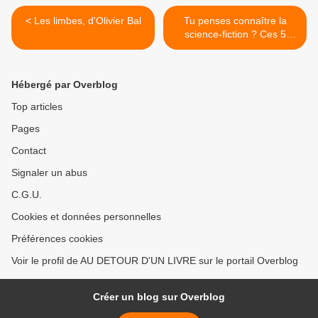
< Les limbes, d'Olivier Bal
Tu penses connaître la
science-fiction ? Ces 5
romans allemands de SF
vont te prouver le contraire
! >
Hébergé par Overblog
Top articles
Pages
Contact
Signaler un abus
C.G.U.
Cookies et données personnelles
Préférences cookies
Voir le profil de AU DETOUR D'UN LIVRE sur le portail Overblog
Créer un blog sur Overblog