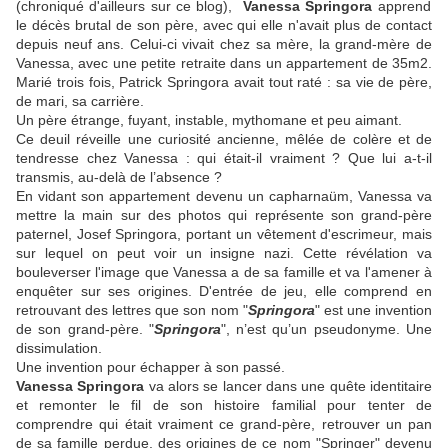
(chroniqué d'ailleurs sur ce blog),
Vanessa Springora
apprend
le décès brutal de son père, avec qui elle n'avait plus de contact
depuis neuf ans.
Celui-ci vivait chez sa mère, la grand-mère de
Vanessa, avec une petite retraite dans un appartement de 35m2.
Marié trois fois, Patrick Springora avait tout raté : sa vie de père,
de mari, sa carrière.
Un père étrange, fuyant, instable, mythomane et peu aimant.
Ce deuil réveille une curiosité ancienne, mêlée de colère et de
tendresse chez Vanessa : qui était-il vraiment ? Que lui a-t-il
transmis, au-delà de l’absence ?
En vidant son appartement devenu un capharnaüm, Vanessa va
mettre la main sur des photos qui représente son grand-père
paternel, Josef Springora, portant un vêtement d'escrimeur, mais
sur lequel on peut voir un insigne nazi.
Cette révélation va
bouleverser l'image que Vanessa a de sa famille et va l'amener à
enquêter sur ses origines. D'entrée de jeu, elle comprend en
retrouvant des lettres que son nom "
Springora
" est une invention
de son grand-père.
"
Springora
", n’est qu’un pseudonyme. Une
dissimulation.
Une invention pour échapper à son passé.
Vanessa Springora
va alors se lancer dans une quête identitaire
et remonter le fil de son histoire familial pour tenter de
comprendre qui était vraiment ce grand-père, retrouver un pan
de sa famille perdue, des origines de ce nom "Springer" devenu