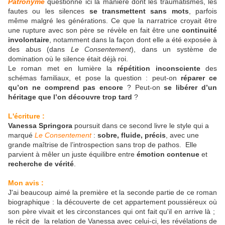
Patronyme
questionne ici la manière dont les traumatismes, les
fautes ou les silences
se transmettent sans mots
, parfois
même malgré les générations. Ce que la narratrice croyait être
une rupture avec son père se révèle en fait être une
continuité
involontaire
, notamment dans la façon dont elle a été exposée à
des abus (dans
Le Consentement
), dans un système de
domination où le silence était déjà roi.
Le roman met en lumière la
répétition inconsciente
des
schémas familiaux, et pose la question : peut-on
réparer ce
qu’on ne comprend pas encore
? Peut-on
se libérer d’un
héritage que l’on découvre trop tard
?
L'écriture :
Vanessa Springora
poursuit dans ce second livre le style qui a
marqué
Le Consentement
:
sobre, fluide, précis
, avec une
grande maîtrise de l’introspection sans trop de pathos. Elle
parvient à mêler un juste équilibre entre
émotion contenue
et
recherche de vérité
.
Mon avis :
J'ai beaucoup aimé la première et la seconde partie de ce roman
biographique : la découverte de cet appartement poussiéreux où
son père vivait et les circonstances qui ont fait qu'il en arrive là ;
le récit de la relation de Vanessa avec celui-ci, les révélations de