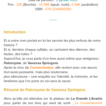
Date de parution :
2 janvier 2025
Prix :
22€
(Broché) -
15.99€
(epub, mobi) -
0.99€
(audiolibre)
ISBN :
978-2246840350
____
Introduction
Et si notre nom portait en lui les secrets les plus enfouis de notre
histoire ?
Et si, derrière chaque syllabe, se cachaient des silences, des
fautes, des fuites ?
Aujourd’hui, je vous parle d’un livre aussi intime que vertigineux :
Patronyme
, de
Vanessa Springora
.
Après le choc de
Consentement
, elle revient avec une œuvre
tout aussi puissante, mais plus souterraine,
plus silencieuse – une enquête sur l’identité, la mémoire, et les
fantômes que l’on porte en soi sans le savoir.
Résumé de
Patronyme
de Vanessa Springora
Alors qu'elle est a
ttendue sur le plateau de
La Grande Librairie
pour parler de son livre qui vient de sortir ,
Le Consentement