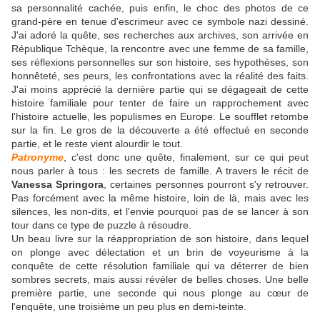
sa personnalité cachée, puis enfin, le choc des photos de ce
grand-père en tenue d'escrimeur avec ce symbole nazi dessiné.
J'ai adoré la quête, ses recherches aux archives, son arrivée en
République Tchèque, la rencontre avec une femme de sa famille,
ses réflexions personnelles sur son histoire, ses hypothèses, son
honnêteté, ses peurs, les confrontations avec la réalité des faits.
J'ai moins apprécié la dernière partie qui se dégageait de cette
histoire familiale pour tenter de faire un rapprochement avec
l'histoire actuelle, les populismes en Europe. Le soufflet retombe
sur la fin. Le gros de la découverte a été effectué en seconde
partie, et le reste vient alourdir le tout.
Patronyme
, c'est donc une quête, finalement, sur ce qui peut
nous parler à tous : les secrets de famille. A travers le récit de
Vanessa Springora
, certaines personnes pourront s'y retrouver.
Pas forcément avec la même histoire, loin de là, mais avec les
silences, les non-dits, et l'envie pourquoi pas de se lancer à son
tour dans ce type de puzzle à résoudre.
Un beau livre sur la réappropriation de son histoire, dans lequel
on plonge avec délectation et un brin de voyeurisme à la
conquête de cette résolution familiale qui va déterrer de bien
sombres secrets, mais aussi révéler de belles choses. Une belle
première partie, une seconde qui nous plonge au cœur de
l'enquête, une troisième un peu plus en demi-teinte.
______