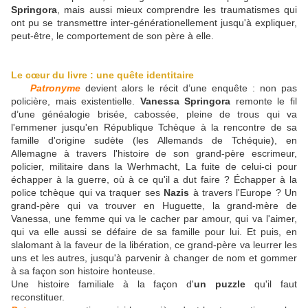
Springora
, mais aussi mieux comprendre les traumatismes qui
ont pu se transmettre inter-générationellement jusqu'à expliquer,
peut-être, le comportement de son père à elle.
Le cœur du livre : une quête identitaire
Patronyme
devient alors le récit d’une enquête : non pas
policière, mais existentielle.
Vanessa Springora
remonte le fil
d’une généalogie brisée, cabossée, pleine de trous qui va
l'emmener jusqu'en République Tchèque à la rencontre de sa
famille d'origine sudète (les Allemands de Tchéquie), en
Allemagne à travers l'histoire de son grand-père escrimeur,
policier, militaire dans la Werhmacht, La fuite de celui-ci pour
échapper à la guerre, où à ce qu'il a dut faire ? Échapper à la
police tchèque qui va traquer ses
Nazis
à travers l'Europe ? Un
grand-père qui va trouver en Huguette, la grand-mère de
Vanessa, une femme qui va le cacher par amour, qui va l'aimer,
qui va elle aussi se défaire de sa famille pour lui. Et puis, en
slalomant à la faveur de la libération, ce grand-père va leurrer les
uns et les autres, jusqu'à parvenir à changer de nom et gommer
à sa façon son histoire honteuse.
Une histoire familiale à la façon d'
un puzzle
qu'il faut
reconstituer.