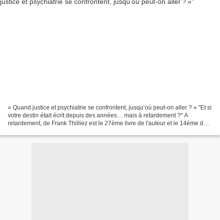
« Quand justice et psychiatrie se confrontent, jusqu’où peut-on aller ? » "Et si
votre destin était écrit depuis des années… mais à retardement ?" A
retardement, de Frank Thilliez est le 27ème livre de l'auteur et le 14ème de
la série Sharko et Hennebelle,...