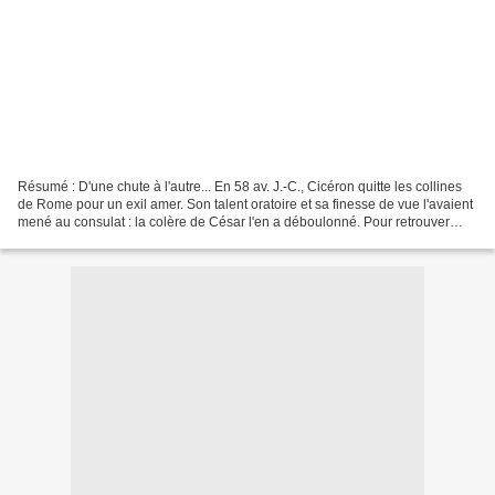
Résumé : D'une chute à l'autre... En 58 av. J.-C., Cicéron quitte les collines
de Rome pour un exil amer. Son talent oratoire et sa finesse de vue l'avaient
mené au consulat : la colère de César l'en a déboulonné. Pour retrouver
l'Italie et les plus hautes...