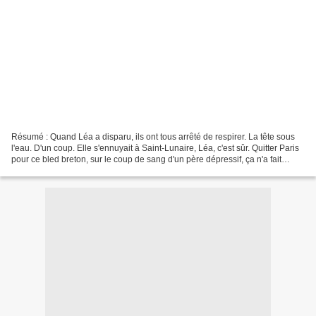
Résumé : Quand Léa a disparu, ils ont tous arrêté de respirer. La tête sous
l'eau. D'un coup. Elle s'ennuyait à Saint-Lunaire, Léa, c'est sûr. Quitter Paris
pour ce bled breton, sur le coup de sang d'un père dépressif, ça n'a fait
plaisir à personne....