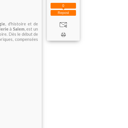
0
Repost
gie
, d'histoire et de
lerie
à
Salem
, est un
oire. Dès le début de
oriques, compensées