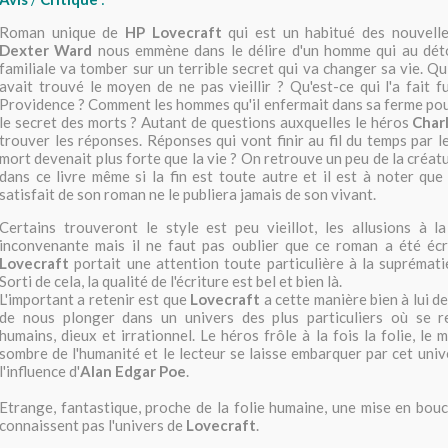
Roman unique de
HP Lovecraft
qui est un habitué des nouvelles
Dexter Ward
nous emmène dans le délire d'un homme qui au dét
familiale va tomber sur un terrible secret qui va changer sa vie. Qu
avait trouvé le moyen de ne pas vieillir ? Qu'est-ce qui l'a fait f
Providence ? Comment les hommes qu'il enfermait dans sa ferme pou
le secret des morts ? Autant de questions auxquelles le héros
Char
trouver les réponses. Réponses qui vont finir au fil du temps par le
mort devenait plus forte que la vie ? On retrouve un peu de la créat
dans ce livre même si la fin est toute autre et il est à noter qu
satisfait de son roman ne le publiera jamais de son vivant.
Certains trouveront le style est peu vieillot, les allusions à l
inconvenante mais il ne faut pas oublier que ce roman a été éc
Lovecraft
portait une attention toute particulière à la suprémat
Sorti de cela, la qualité de l'écriture est bel et bien là.
L'important a retenir est que
Lovecraft
a cette manière bien à lui de
de nous plonger dans un univers des plus particuliers où se r
humains, dieux et irrationnel. Le héros frôle à la fois la folie, le 
sombre de l'humanité et le lecteur se laisse embarquer par cet uni
l'influence d'
Alan Edgar Poe
.
Etrange, fantastique, proche de la folie humaine, une mise en bou
connaissent pas l'univers de
Lovecraft
.