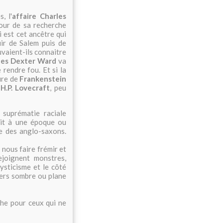
, l'
affaire Charles
our de sa recherche
i est cet ancêtre qui
uir de Salem puis de
vaient-ils connaitre
les Dexter Ward
va
 rendre fou. Et si la
ure de
Frankenstein
e
H.P. Lovecraft
, peu
a suprématie raciale
rit à une époque ou
ie des anglo-saxons.
 nous faire frémir et
ejoignent monstres,
mysticisme et le côté
vers sombre ou plane
che pour ceux qui ne