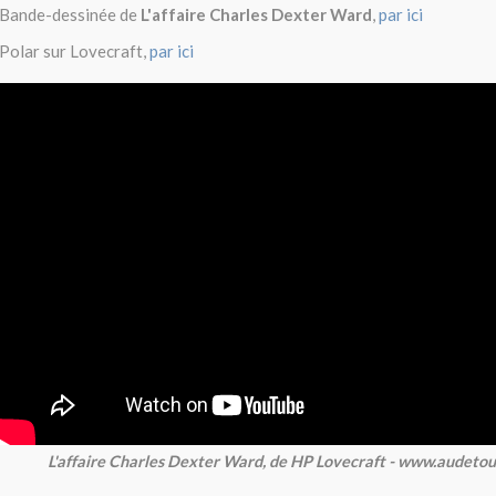
Bande-dessinée de
L'affaire Charles Dexter Ward
,
par ici
Polar sur Lovecraft,
par ici
L'affaire Charles Dexter Ward, de HP Lovecraft - www.audeto