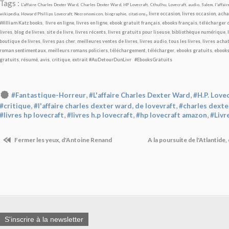
Tags :
L'affaire Charles Dexter Ward
,
Charles Dexter Ward
,
HP Lovecraft
,
Cthulhu
,
Lovecraft
,
audio
,
Salem
,
l'affai
,
livre occasion
,
livres occasion
,
acha
wikipedia
,
Howard Phillips Lovecraft
,
Necronomicon
,
biographie
,
citations
William Katz books
,
livre en ligne
,
livres en ligne
,
ebook gratuit français
,
ebooks français
,
télécharger d
livres
,
blog de livres
,
site de livre
,
livres récents
,
livres gratuits pour liseuse
,
bibliothèque numérique
,
boutique de livres
,
livres pas cher
,
meilleures ventes de livres
,
livres audio
,
tous les livres
,
livres achat
roman sentimentaux
,
meilleurs romans policiers
,
téléchargement
,
télécharger
,
ebooks gratuits
,
ebook
gratuits
,
résumé
,
avis
,
critique
,
extrait
#AuDetourDunLivr
#EbooksGratuits
,
,
#Fantastique-Horreur
#L'affaire Charles Dexter Ward
#H.P. Love
,
,
#critique
#l'affaire charles dexter ward, de lovevraft
#charles dexte
,
,
,
#livres hp lovecraft
#livres h.p lovecraft
#hp lovecraft amazon
#Livr
Fermer les yeux, d'Antoine Renand
A la poursuite de l'Atlantid
S'inscrire à la newsletter