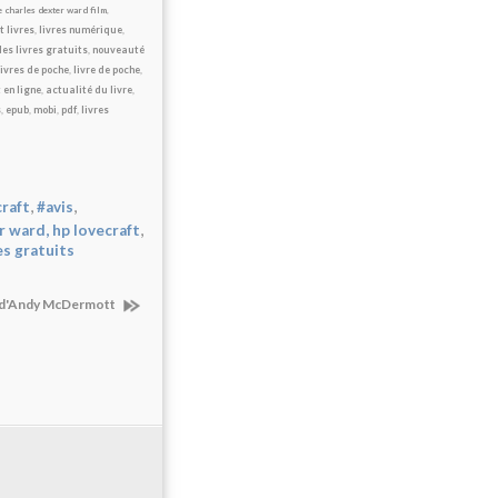
re charles dexter ward film
,
t livres
,
livres numérique
,
es livres gratuits
,
nouveauté
livres de poche
,
livre de poche
,
 en ligne
,
actualité du livre
,
s
,
epub
,
mobi
,
pdf
,
livres
,
,
craft
#avis
,
r ward, hp lovecraft
es gratuits
e, d'Andy McDermott