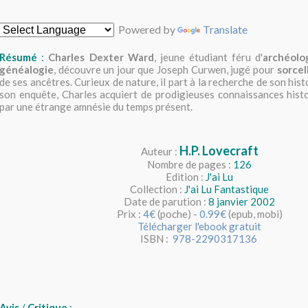
Powered by
Translate
Résumé
:
Charles Dexter Ward
, jeune étudiant féru d'
archéolo
généalogie
, découvre un jour que Joseph Curwen, jugé pour
sorcel
de ses ancêtres. Curieux de nature, il part à la recherche de son hist
son enquête, Charles acquiert de prodigieuses connaissances hist
par une étrange amnésie du temps présent.
H.P. Lovecraft
Auteur :
Nombre de pages :
126
Edition :
J'ai Lu
Collection :
J'ai Lu Fantastique
Date de parution :
8 janvier 2002
Prix :
4€
(poche) -
0.99€
(epub, mobi)
Télécharger l'ebook gratuit
ISBN :
978-2290317136
Avis
/
Critique
: