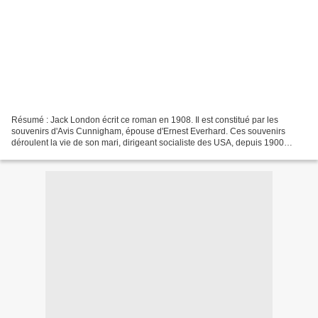
Résumé : Jack London écrit ce roman en 1908. Il est constitué par les
souvenirs d'Avis Cunnigham, épouse d'Ernest Everhard. Ces souvenirs
déroulent la vie de son mari, dirigeant socialiste des USA, depuis 1900
jusqu'à son exécution en 1932. Ces souvenirs...