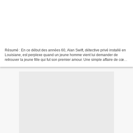
Résumé : En ce début des années 60, Alan Swift, détective privé installé en
Louisiane, est perplexe quand un jeune homme vient lui demander de
retrouver la jeune fille qui fut son premier amour. Une simple affaire de cœur
ou plus que cela ? Swift se pose...