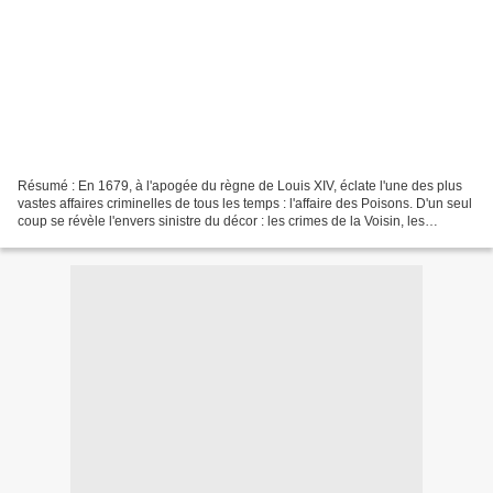
Résumé : En 1679, à l'apogée du règne de Louis XIV, éclate l'une des plus
vastes affaires criminelles de tous les temps : l'affaire des Poisons. D'un seul
coup se révèle l'envers sinistre du décor : les crimes de la Voisin, les
sortilèges, les conjurations...