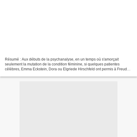
Résumé : Aux débuts de la psychanalyse, en un temps où s'amorçait
seulement la mutation de la condition féminine, si quelques patientes
célèbres, Emma Eckstein, Dora ou Elgriede Hirschfeld ont permis à Freud
d'inventer la psychanalyse, n'ont-elle pas...