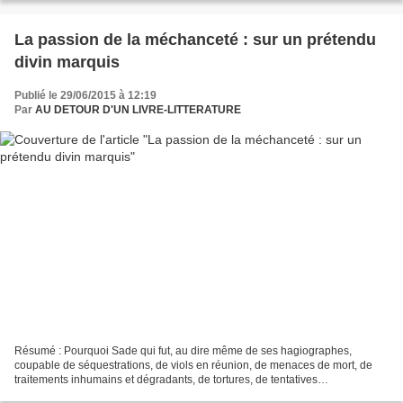
La passion de la méchanceté : sur un prétendu
divin marquis
Publié le 29/06/2015 à 12:19
Par
AU DETOUR D'UN LIVRE-LITTERATURE
Résumé : Pourquoi Sade qui fut, au dire même de ses hagiographes,
coupable de séquestrations, de viols en réunion, de menaces de mort, de
traitements inhumains et dégradants, de tortures, de tentatives
d'empoisonnement, fut-il porté aux nues par l'intelligentsia...