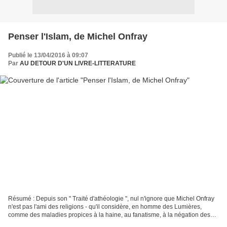
Penser l'Islam, de Michel Onfray
Publié le 13/04/2016 à 09:07
Par
AU DETOUR D'UN LIVRE-LITTERATURE
Résumé : Depuis son " Traité d'athéologie ", nul n'ignore que Michel Onfray
n'est pas l'ami des religions - qu'il considère, en homme des Lumières,
comme des maladies propices à la haine, au fanatisme, à la négation des
corps. Evidemment, l'Islam ne fait...