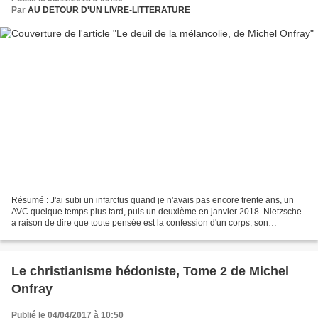
Par
AU DETOUR D'UN LIVRE-LITTERATURE
Résumé : J'ai subi un infarctus quand je n'avais pas encore trente ans, un
AVC quelque temps plus tard, puis un deuxième en janvier 2018. Nietzsche
a raison de dire que toute pensée est la confession d'un corps, son
autobiographie. Que me dit le mien...
Le christianisme hédoniste, Tome 2 de Michel
Onfray
Publié le 04/04/2017 à 10:50