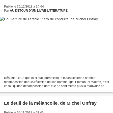
Publié le 30/12/2018 à 14:04
Par
AU DETOUR D'UN LIVRE-LITTERATURE
Résumé : « Ce que la clique journalistique maastrichienne nomme
recomposition depuis l'élection de son homme-lige, Emmanuel Macron, n'est
en fait qu'une décomposition dont elle ne sent même plus la mauvaise odeur
malgré son nez qui s'est allongé à cause...
Le deuil de la mélancolie, de Michel Onfray
Publié le 05/11/2018 à 09:40