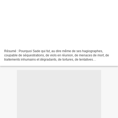
Résumé : Pourquoi Sade qui fut, au dire même de ses hagiographes,
coupable de séquestrations, de viols en réunion, de menaces de mort, de
traitements inhumains et dégradants, de tortures, de tentatives
d'empoisonnement, fut-il porté aux nues par l'intelligentsia...