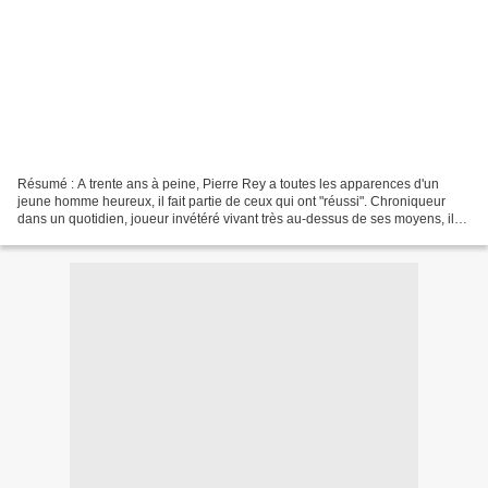
Résumé : A trente ans à peine, Pierre Rey a toutes les apparences d'un
jeune homme heureux, il fait partie de ceux qui ont "réussi". Chroniqueur
dans un quotidien, joueur invétéré vivant très au-dessus de ses moyens, il
mène une vie mondaine et frivole...