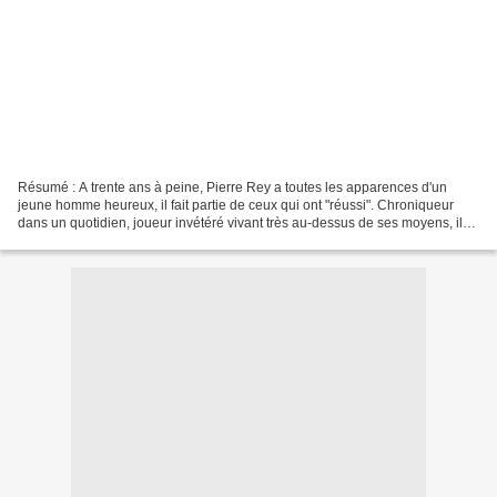
Résumé : A trente ans à peine, Pierre Rey a toutes les apparences d'un
jeune homme heureux, il fait partie de ceux qui ont "réussi". Chroniqueur
dans un quotidien, joueur invétéré vivant très au-dessus de ses moyens, il
mène une vie mondaine et frivole...