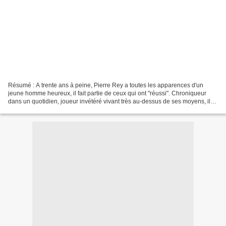
Résumé : A trente ans à peine, Pierre Rey a toutes les apparences d'un
jeune homme heureux, il fait partie de ceux qui ont "réussi". Chroniqueur
dans un quotidien, joueur invétéré vivant très au-dessus de ses moyens, il
mène une vie mondaine et frivole...