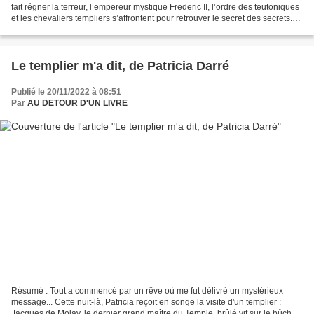
fait régner la terreur, l’empereur mystique Frederic II, l’ordre des teutoniques
et les chevaliers templiers s’affrontent pour retrouver le secret des secrets.
De nos jours. Antoine...
Le templier m'a dit, de Patricia Darré
Publié le 20/11/2022 à 08:51
Par
AU DETOUR D'UN LIVRE
Résumé : Tout a commencé par un rêve où me fut délivré un mystérieux
message... Cette nuit-là, Patricia reçoit en songe la visite d'un templier :
Jacques de Molay, le dernier grand maître du Temple, brûlé vif sur le bûcher