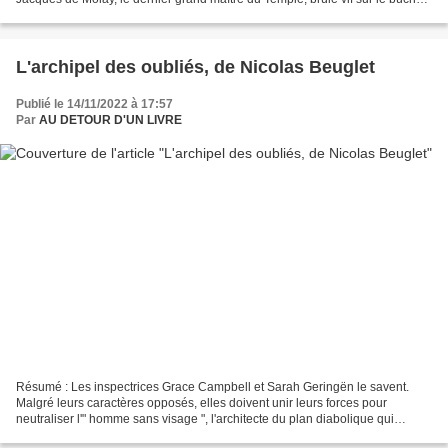
le 18 mars 1314. Celui-ci a...
L'archipel des oubliés, de Nicolas Beuglet
Publié le 14/11/2022 à 17:57
Par
AU DETOUR D'UN LIVRE
Résumé : Les inspectrices Grace Campbell et Sarah Geringën le savent.
Malgré leurs caractères opposés, elles doivent unir leurs forces pour
neutraliser l'" homme sans visage ", l'architecte du plan diabolique qui
mènera l'humanité à sa perte. Seule piste...