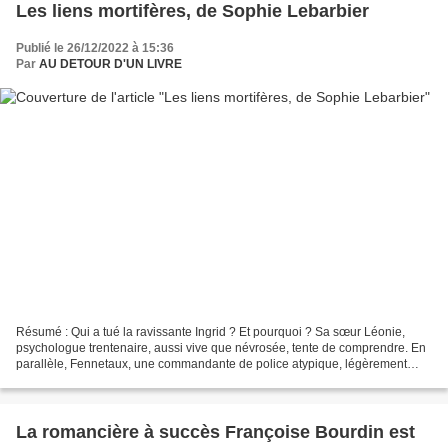
Les liens mortifères, de Sophie Lebarbier
Publié le 26/12/2022 à 15:36
Par
AU DETOUR D'UN LIVRE
Résumé : Qui a tué la ravissante Ingrid ? Et pourquoi ? Sa sœur Léonie,
psychologue trentenaire, aussi vive que névrosée, tente de comprendre. En
parallèle, Fennetaux, une commandante de police atypique, légèrement
allumée mais redoutable, mène l'enquête...
La romancière à succès Françoise Bourdin est