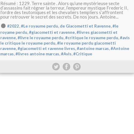
Résumé : 1229. Terre sainte . Alors qu’une mystérieuse secte
d’assassins fait régner la terreur, l’empereur mystique Frederic II,
l’ordre des teutoniques et les chevaliers templiers s’affrontent
pour retrouver le secret des secrets. De nos jours. Antoine...
,
,
#2022
#Le royaume perdu, de Giacometti et Ravenne
#le
,
,
royame perdu
#giacometti et ravenne
#livres giacometti et
,
,
,
ravenne
#livre le royaume perdu
#critique le royaume perdu
#avis
,
le critique le royaume perdu
#le royaume perdu giacometti
,
,
,
ravenne
#giacometti et ravenne livres
#antoine marcas
#Antoine
,
,
,
marcas
#livres antoine marcas
#Avis
#Critique