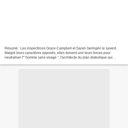
Résumé : Les inspectrices Grace Campbell et Sarah Geringën le savent.
Malgré leurs caractères opposés, elles doivent unir leurs forces pour
neutraliser l'" homme sans visage ", l'architecte du plan diabolique qui
mènera l'humanité à sa perte. Seule piste...