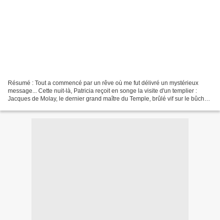
Résumé : Tout a commencé par un rêve où me fut délivré un mystérieux
message... Cette nuit-là, Patricia reçoit en songe la visite d'un templier :
Jacques de Molay, le dernier grand maître du Temple, brûlé vif sur le bûcher
le 18 mars 1314. Celui-ci a...