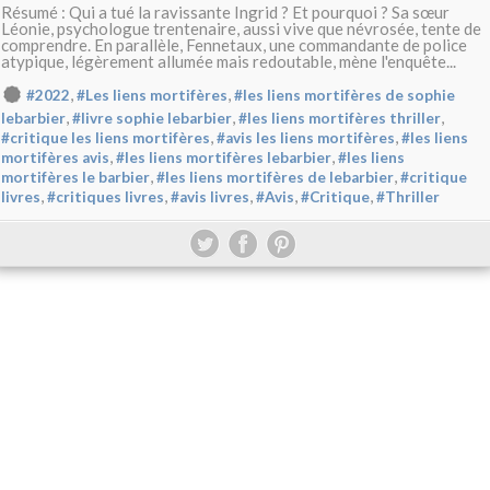
Résumé : Qui a tué la ravissante Ingrid ? Et pourquoi ? Sa sœur
Léonie, psychologue trentenaire, aussi vive que névrosée, tente de
comprendre. En parallèle, Fennetaux, une commandante de police
atypique, légèrement allumée mais redoutable, mène l'enquête...
,
,
#2022
#Les liens mortifères
#les liens mortifères de sophie
,
,
,
lebarbier
#livre sophie lebarbier
#les liens mortifères thriller
,
,
#critique les liens mortifères
#avis les liens mortifères
#les liens
,
,
mortifères avis
#les liens mortifères lebarbier
#les liens
,
,
mortifères le barbier
#les liens mortifères de lebarbier
#critique
,
,
,
,
,
livres
#critiques livres
#avis livres
#Avis
#Critique
#Thriller