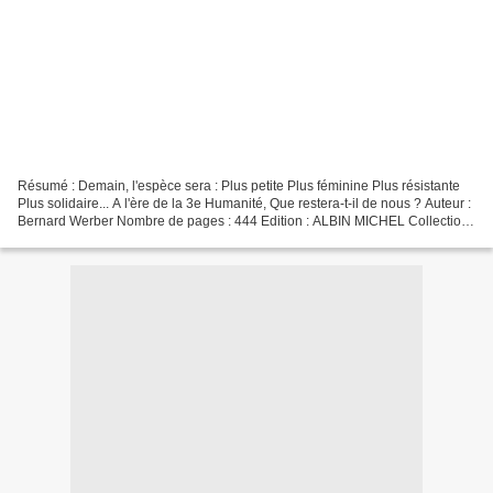
Résumé : Demain, l'espèce sera : Plus petite Plus féminine Plus résistante
Plus solidaire... A l'ère de la 3e Humanité, Que restera-t-il de nous ? Auteur :
Bernard Werber Nombre de pages : 444 Edition : ALBIN MICHEL Collection :
LITT.GENERALE Date de...