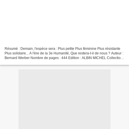
Résumé : Demain, l'espèce sera : Plus petite Plus féminine Plus résistante
Plus solidaire... A l'ère de la 3e Humanité, Que restera-t-il de nous ? Auteur :
Bernard Werber Nombre de pages : 444 Edition : ALBIN MICHEL Collection :
LITT.GENERALE Date de...