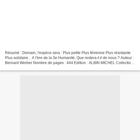
Résumé : Demain, l'espèce sera : Plus petite Plus féminine Plus résistante
Plus solidaire... A l'ère de la 3e Humanité, Que restera-t-il de nous ? Auteur :
Bernard Werber Nombre de pages : 444 Edition : ALBIN MICHEL Collection :
LITT.GENERALE Date de...