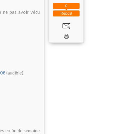
0
e ne pas avoir vécu
Repost
0€
(audible)
les en fin de semaine