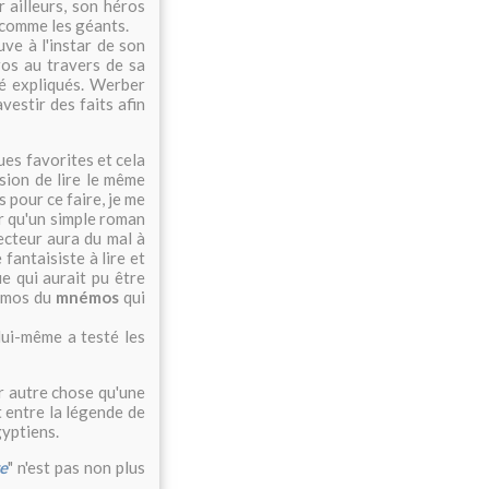
r ailleurs, son héros
t comme les géants.
ve à l'instar de son
ros au travers de sa
té expliqués. Werber
avestir des faits afin
ues favorites et cela
ion de lire le même
s pour ce faire, je me
ir qu'un simple roman
lecteur aura du mal à
fantaisiste à lire et
e qui aurait pu être
mémos du
mnémos
qui
 lui-même a testé les
r autre chose qu'une
 entre la légende de
yptiens.
e
" n'est pas non plus