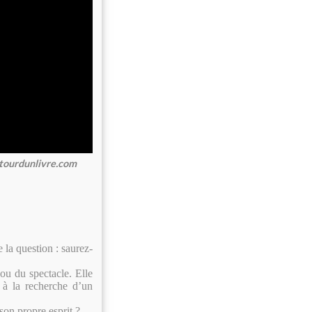
etourdunlivre.com
 la question : saurez-
ou du spectacle. Elle
, à la recherche d’un
on propre esprit ?