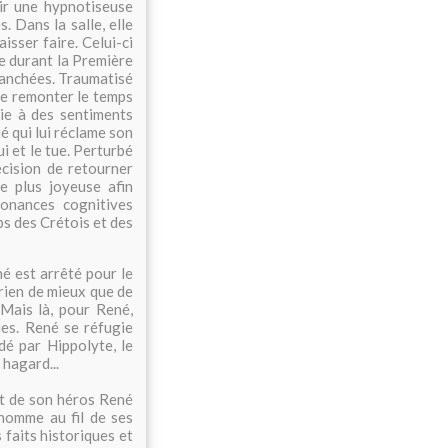
oir une hypnotiseuse
. Dans la salle, elle
isser faire. Celui-ci
ue durant la Première
tranchées. Traumatisé
ire remonter le temps
oie à des sentiments
ué qui lui réclame son
ui et le tue. Perturbé
écision de retourner
e plus joyeuse afin
sonances cognitives
ps des Crétois et des
né est arrêté pour le
 rien de mieux que de
 Mais là, pour René,
ues. René se réfugie
dé par Hippolyte, le
 hagard...
it de son héros René
'homme au fil de ses
 faits historiques et