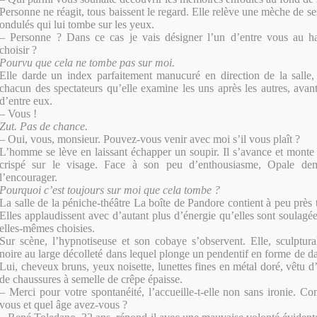
Personne ne réagit, tous baissent le regard. Elle relève une mèche de 
ondulés qui lui tombe sur les yeux.
– Personne ? Dans ce cas je vais désigner l’un d’entre vous au ha
choisir ?
Pourvu que cela ne tombe pas sur moi.
Elle darde un index parfaitement manucuré en direction de la salle, 
chacun des spectateurs qu’elle examine les uns après les autres, avant
d’entre eux.
– Vous !
Zut. Pas de chance.
– Oui, vous, monsieur. Pouvez-vous venir avec moi s’il vous plaît ?
L’homme se lève en laissant échapper un soupir. Il s’avance et monte 
crispé sur le visage. Face à son peu d’enthousiasme, Opale de
l’encourager.
Pourquoi c’est toujours sur moi que cela tombe ?
La salle de la péniche-théâtre La boîte de Pandore contient à peu près 
Elles applaudissent avec d’autant plus d’énergie qu’elles sont soulagé
elles-mêmes choisies.
Sur scène, l’hypnotiseuse et son cobaye s’observent. Elle, sculptur
noire au large décolleté dans lequel plonge un pendentif en forme de da
Lui, cheveux bruns, yeux noisette, lunettes fines en métal doré, vêtu d
de chaussures à semelle de crêpe épaisse.
– Merci pour votre spontanéité, l’accueille-t-elle non sans ironie. 
vous et quel âge avez-vous ?