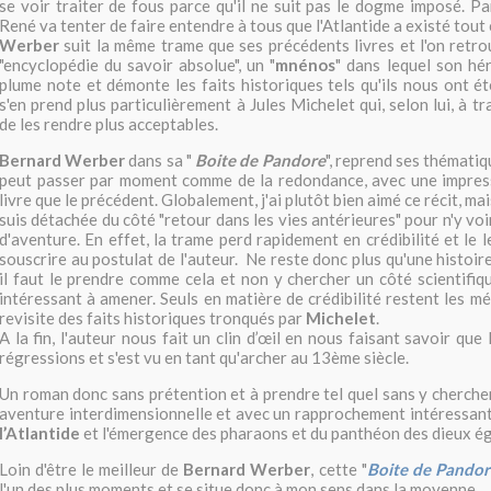
se voir traiter de fous parce qu'il ne suit pas le dogme imposé. Pa
René va tenter de faire entendre à tous que l'Atlantide a existé tou
Werber
suit la même trame que ses précédents livres et l'on retrou
"encyclopédie du savoir absolue", un "
mnénos
" dans lequel son hé
plume note et démonte les faits historiques tels qu'ils nous ont é
s'en prend plus particulièrement à Jules Michelet qui, selon lui, à tr
de les rendre plus acceptables.
Bernard Werber
dans sa "
Boite de Pandore
", reprend ses thématiq
peut passer par moment comme de la redondance, avec une impress
livre que le précédent. Globalement, j'ai plutôt bien aimé ce récit, mai
suis détachée du côté "retour dans les vies antérieures" pour n'y vo
d'aventure. En effet, la trame perd rapidement en crédibilité et le 
souscrire au postulat de l'auteur. Ne reste donc plus qu'une histoire 
il faut le prendre comme cela et non y chercher un côté scientifiqu
intéressant à amener. Seuls en matière de crédibilité restent les 
revisite des faits historiques tronqués par
Michelet
.
A la fin, l'auteur nous fait un clin d’œil en nous faisant savoir que
régressions et s'est vu en tant qu'archer au 13ème siècle.
Un roman donc sans prétention et à prendre tel quel sans y cherche
aventure interdimensionnelle et avec un rapprochement intéressant
l’Atlantide
et l'émergence des pharaons et du panthéon des dieux ég
Loin d'être le meilleur de
Bernard Werber
, cette "
Boite de Pandor
l'un des plus moments et se situe donc à mon sens dans la moyenne.