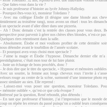
– René Toledano. 32 ans, répond-il avec une mauvaise volonté évident
– Que faites-vous dans la vie ?
– Je suis professeur d’histoire au lycée Johnny-Hallyday.
– Pourquoi êtes-vous ici, monsieur Toledano ?
– Avec ma collègue Élodie (il désigne une dame blonde aux cheve
timidement au troisième rang), nous
avons un rituel : tous les dimanch
à un spectacle avant d’aller dîner dans une pizzeria.
– Ah ! Donc demain c’est la rentrée des classes pour vous deux. B
perspective pour parvenir à gérer nos chères têtes blondes, n’est-ce pas 
Quelques rires retentissent dans la salle.
– Absolument. Élodie et moi voulions profiter de cette dernière soi
nous détendre avant le tourbillon de l’année scolaire.
– Et pourquoi avez-vous choisi mon spectacle ?
– J’aime la magie et Élodie l’hypnose. Dimanche dernier elle m’a
prestidigitateur, c’était mon tour de lui faire plaisir.
– Juste un échange de bons procédés, donc ?
– Je dois dire que le titre du spectacle, « Hypnose et mémoires oubliées 
Avec un sourire, la femme aux longs cheveux roux l’invite à s’asseo
velours rouge au centre de la scène, surmonté d’une immense photo rep
assez similaire au sien. Elle reprend :
– Laissez-moi vous poser une question, monsieur Toledano. Pour
« mémoire oubliée », qu’est-ce que cela évoque ?
Intéressé par la question, René rebondit, plus détendu :
– En tant que professeur d’histoire, j’ai l’impression que le monde 
coup on répète les erreurs du passé puisqu’on a oublié leurs conséquen