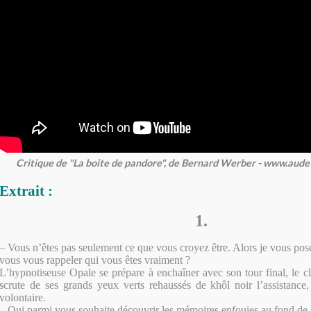
Critique de "La boite de pandore", de Bernard Werber - www.aud
Extrait :
1.
– Vous n’êtes pas seulement ce que vous croyez être. Alors je vous pose
vous vous rappeler qui vous êtes vraiment ?
L’hypnotiseuse Opale se prépare à enchaîner avec son tour final, le cl
scrute de ses grands yeux verts rehaussés de khôl noir l’assistance
volontaire.
– Qui parmi vous souhaite découvrir les mémoires enfouies au fond de s