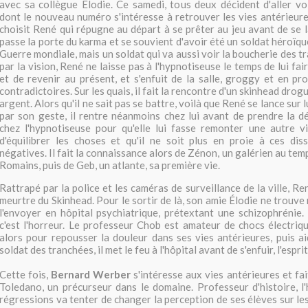
avec sa collègue Élodie. Ce samedi, tous deux décident d'aller v
dont le nouveau numéro s'intéresse à retrouver les vies antérieures
choisit René qui répugne au départ à se prêter au jeu avant de se la
passe la porte du karma et se souvient d'avoir été un soldat héroïq
Guerre mondiale, mais un soldat qui va aussi voir la boucherie des 
par la vision, René ne laisse pas à l'hypnotiseuse le temps de lui fa
et de revenir au présent, et s'enfuit de la salle, groggy et en pr
contradictoires. Sur les quais, il fait la rencontre d'un skinhead drog
argent. Alors qu'il ne sait pas se battre, voilà que René se lance sur l
par son geste, il rentre néanmoins chez lui avant de prendre la d
chez l'hypnotiseuse pour qu'elle lui fasse remonter une autre vi
d'équilibrer les choses et qu'il ne soit plus en proie à ces dis
négatives. Il fait la connaissance alors de Zénon, un galérien au tem
Romains, puis de Geb, un atlante, sa première vie.
Rattrapé par la police et les caméras de surveillance de la ville, Re
meurtre du Skinhead. Pour le sortir de là, son amie Élodie ne trouve
l'envoyer en hôpital psychiatrique, prétextant une schizophrénie.
c'est l'horreur. Le professeur Chob est amateur de chocs électriq
alors pour repousser la douleur dans ses vies antérieures, puis ai
soldat des tranchées, il met le feu à l'hôpital avant de s'enfuir, l'esprit
Cette fois,
Bernard Werber
s'intéresse aux vies antérieures et fa
Toledano, un précurseur dans le domaine. Professeur d'histoire, l
régressions va tenter de changer la perception de ses élèves sur les