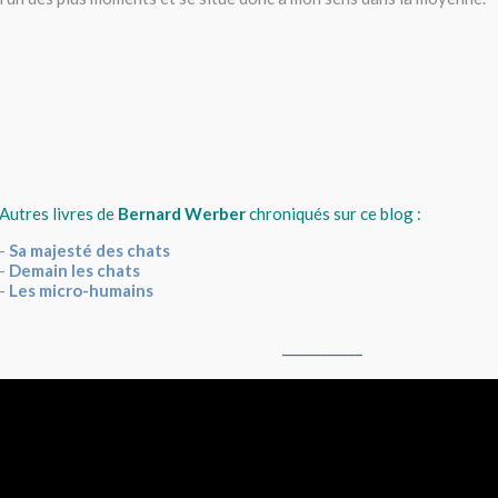
Autres livres de
Bernard Werber
chroniqués sur ce blog :
-
Sa majesté des chats
-
Demain les chats
-
Les micro-humains
____________