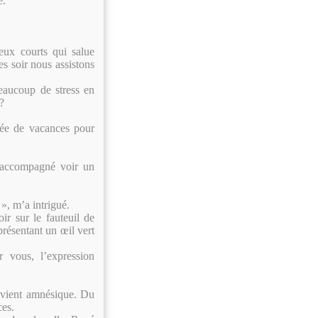
e.
ux courts qui salue
es soir nous assistons
eaucoup de stress en
?
rée de vacances pour
 accompagné voir un
», m’a intrigué.
ir sur le fauteuil de
résentant un œil vert
 vous, l’expression
devient amnésique. Du
ces.