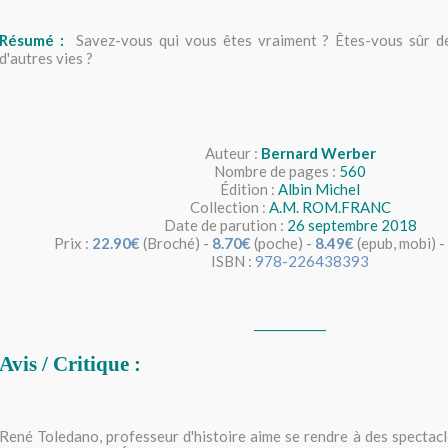
Résumé :
Savez-vous qui vous êtes vraiment ? Êtes-vous sûr d
d'autres vies ?
Auteur :
Bernard Werber
Nombre de pages :
560
Édition :
Albin Michel
Collection :
A.M. ROM.FRANC
Date de parution :
26 septembre 2018
Prix :
22.90€
(Broché) -
8.70€
(poche) -
8.49€
(epub, mobi) -
ISBN :
978-226438393
____________
Avis / Critique :
René
Toledano
, professeur d'histoire aime se rendre à des spectac