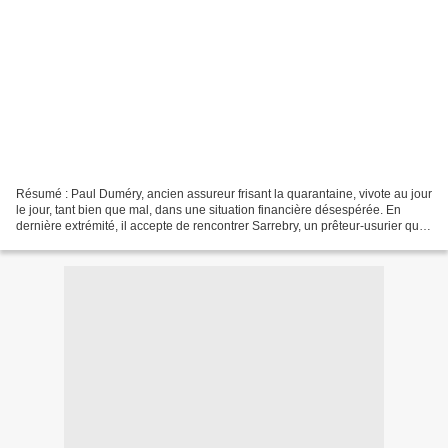
Résumé : Paul Duméry, ancien assureur frisant la quarantaine, vivote au jour
le jour, tant bien que mal, dans une situation financière désespérée. En
dernière extrémité, il accepte de rencontrer Sarrebry, un prêteur-usurier que
lui a présenté son copain...