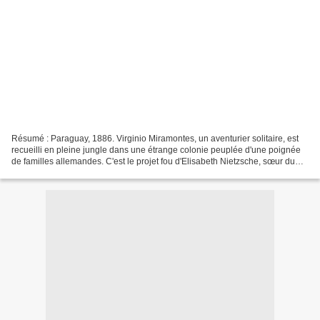
Résumé : Paraguay, 1886. Virginio Miramontes, un aventurier solitaire, est
recueilli en pleine jungle dans une étrange colonie peuplée d'une poignée
de familles allemandes. C'est le projet fou d'Elisabeth Nietzsche, sœur du
célèbre philosophe, et de son...