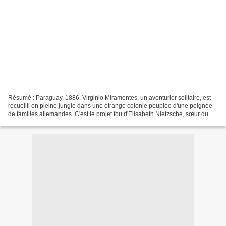
Résumé : Paraguay, 1886. Virginio Miramontes, un aventurier solitaire, est
recueilli en pleine jungle dans une étrange colonie peuplée d'une poignée
de familles allemandes. C'est le projet fou d'Elisabeth Nietzsche, sœur du
célèbre philosophe, et de son...