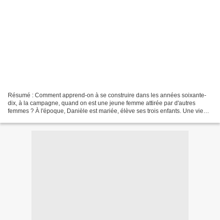
Résumé : Comment apprend-on à se construire dans les années soixante-
dix, à la campagne, quand on est une jeune femme attirée par d'autres
femmes ? À l'époque, Danièle est mariée, élève ses trois enfants. Une vie
conforme aux attentes de sa famille. Seule...