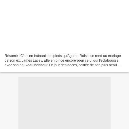
Résumé : C'est en traînant des pieds qu'Agatha Raisin se rend au mariage
de son ex, James Lacey. Elle en pince encore pour celui qui l'éclabousse
avec son nouveau bonheur. Le jour des noces, coiffée de son plus beau
chapeau, Agatha jubile de voir que...